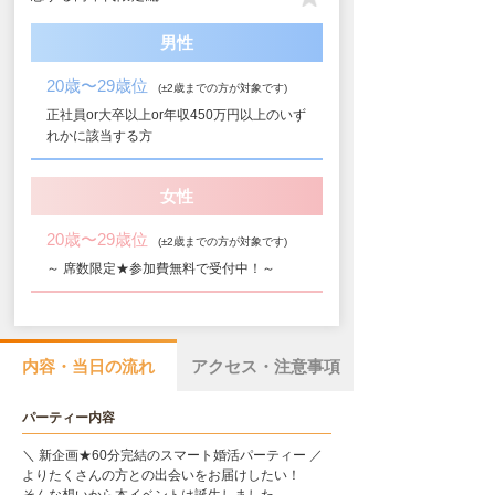
男性
20歳〜29歳位
(±2歳までの方が対象です)
正社員or大卒以上or年収450万円以上のいず
れかに該当する方
女性
20歳〜29歳位
(±2歳までの方が対象です)
～ 席数限定★参加費無料で受付中！～
内容・当日の流れ
アクセス・注意事項
パーティー内容
＼ 新企画★60分完結のスマート婚活パーティー ／
よりたくさんの方との出会いをお届けしたい！