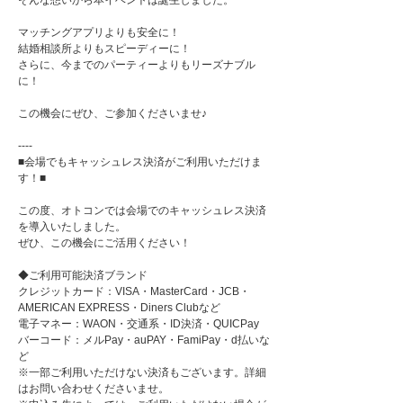
そんな想いから本イベントは誕生しました。
マッチングアプリよりも安全に！
結婚相談所よりもスピーディーに！
さらに、今までのパーティーよりもリーズナブル
に！
この機会にぜひ、ご参加くださいませ♪
----
■会場でもキャッシュレス決済がご利用いただけま
す！■
この度、オトコンでは会場でのキャッシュレス決済
を導入いたしました。
ぜひ、この機会にご活用ください！
◆ご利用可能決済ブランド
クレジットカード：VISA・MasterCard・JCB・
AMERICAN EXPRESS・Diners Clubなど
電子マネー：WAON・交通系・ID決済・QUICPay
バーコード：メルPay・auPAY・FamiPay・d払いな
ど
※一部ご利用いただけない決済もございます。詳細
はお問い合わせくださいませ。