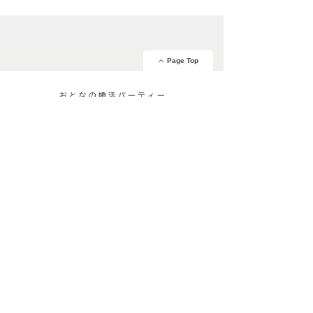
Page Top
安心の証
運営会社