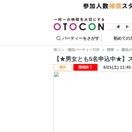
パーティーをさがす
初めての
街コン・婚活パーティーTOP
関東
横浜の
【★男女とも5名申込中★】スマー
6/21(土) 11:4
横浜
開催終了