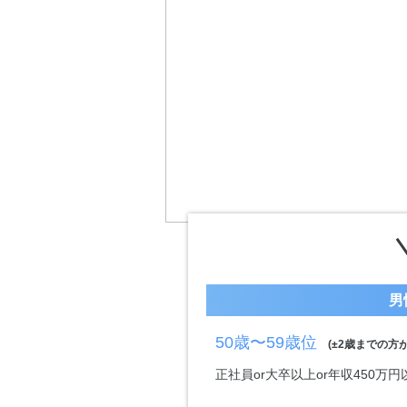
男
50歳〜59歳位
(±2歳までの方が
正社員or大卒以上or年収450