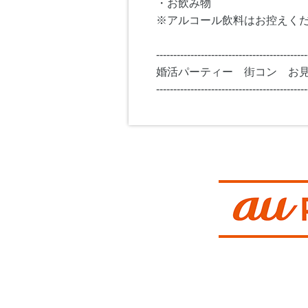
・お飲み物
※アルコール飲料はお控えく
--------------------------------------------
婚活パーティー 街コン お
--------------------------------------------