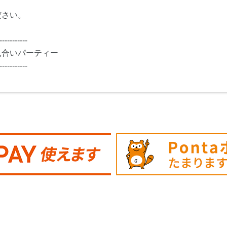
ださい。
-----------
見合いパーティー
-----------