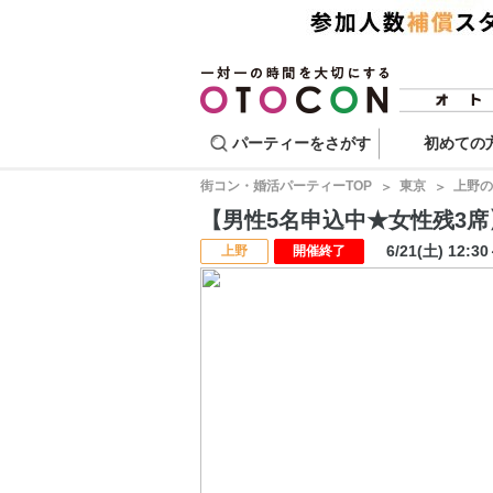
パーティーをさがす
初めての
街コン・婚活パーティーTOP
東京
上野の
【男性5名申込中★女性残3席】ス
6/21(土) 12:3
上野
開催終了