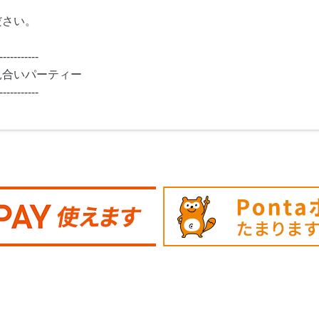
ださい。
-----------
見合いパーティー
-----------