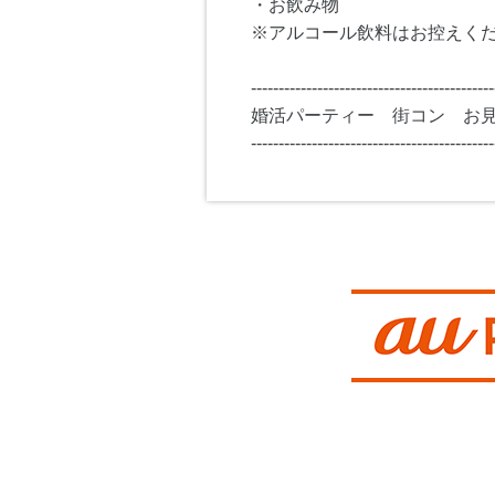
・お飲み物
※アルコール飲料はお控えく
--------------------------------------------
婚活パーティー 街コン お
--------------------------------------------