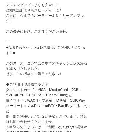
マッチングアプリよりも安全に！
結婚相談所よりもスピーディーに！
さらに、今までのパーティーよりもリーズナブル
に！
この機会にぜひ、ご参加くださいませ♪
----
■会場でもキャッシュレス決済がご利用いただけま
す！■
この度、オトコンでは会場でのキャッシュレス決済
を導入いたしました。
ぜひ、この機会にご活用ください！
◆ご利用可能決済ブランド
クレジットカード：VISA・MasterCard・JCB・
AMERICAN EXPRESS・Diners Clubなど
電子マネー：WAON・交通系・ID決済・QUICPay
バーコード：メルPay・auPAY・FamiPay・d払いな
ど
※一部ご利用いただけない決済もございます。詳細
はお問い合わせくださいませ。
※申込み先によっては、ご利用いただけない場合が