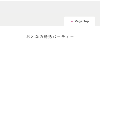
Page Top
安心の証
運営会社
タメニー株式会社は、東京証券取引所 グロース市場に上