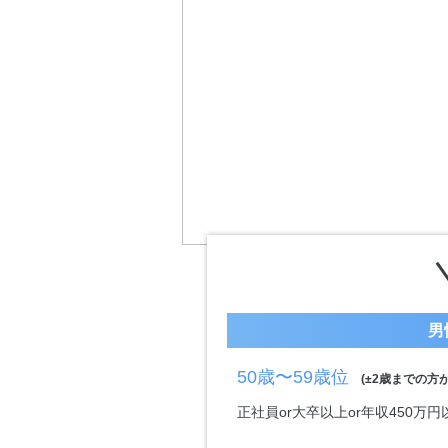
男
50歳〜59歳位
(±2歳までの方が
正社員or大卒以上or年収450