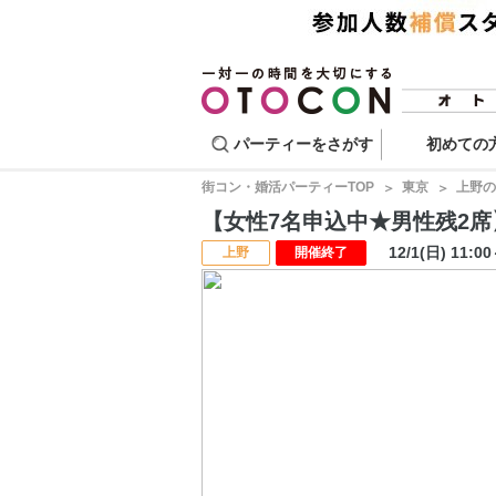
パーティーをさがす
初めての
街コン・婚活パーティーTOP
東京
上野の
【女性7名申込中★男性残2席】婚
12/1(日) 11:0
上野
開催終了