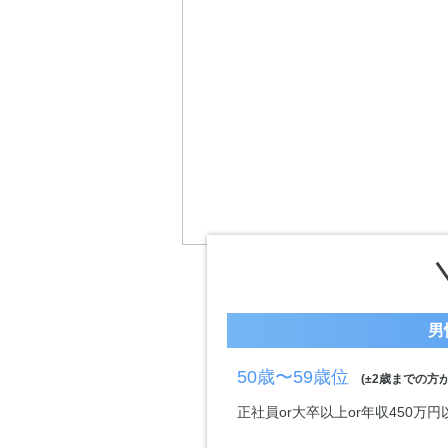
男
50歳〜59歳位
(±2歳までの方が
正社員or大卒以上or年収450