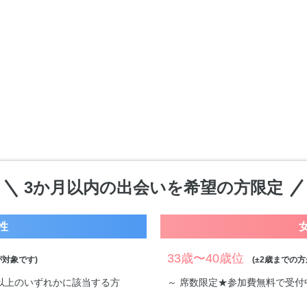
3か月以内の出会いを希望の方限定
性
33歳〜40歳位
対象です)
(±2歳までの方
万円以上のいずれかに該当する方
～ 席数限定★参加費無料で受