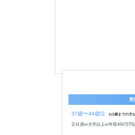
男
37歳〜44歳位
(±2歳までの方が
正社員or大卒以上or年収450