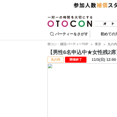
パーティーをさがす
初めての
街コン・婚活パーティーTOP
東京
丸の内
【男性6名申込中★女性残2席】婚
11/3(日) 12:0
丸の内
開催終了