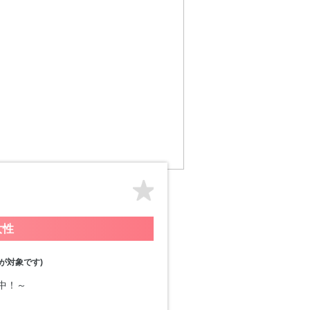
女性
が対象です)
付中！～