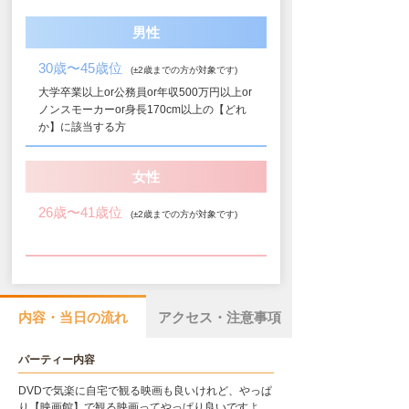
男性
30歳〜45歳位
(±2歳までの方が対象です)
大学卒業以上or公務員or年収500万円以上or
ノンスモーカーor身長170cm以上の【どれ
か】に該当する方
女性
26歳〜41歳位
(±2歳までの方が対象です)
内容・当日の流れ
アクセス・注意事項
パーティー内容
DVDで気楽に自宅で観る映画も良いけれど、やっぱ
り【映画館】で観る映画ってやっぱり良いですよ