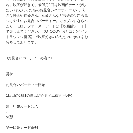
ね。映画が好きで、最低月1回は映画館デートがし
たい♪そんな方たちのお見合いパーティーです。好
きな映画や俳優さん、女優さんなど共通の話題も見
つけやすいお見合いパーティー。カップルになられ
たら、ぜひ、ファーストデートは【映画館デート】
で楽しんでください。【OTOCON(おとコン)イベン
トラウンジ新宿】で映画好きの方たちのご参加をお
待ちしております。
<お見合いパーティーの流れ>
------
受付
↓
お見合いパーティー開始
↓
1回目の1対1の自己紹介タイム(約4～5分)
↓
第一印象カード記入
↓
休憩
↓
第一印象カード返却