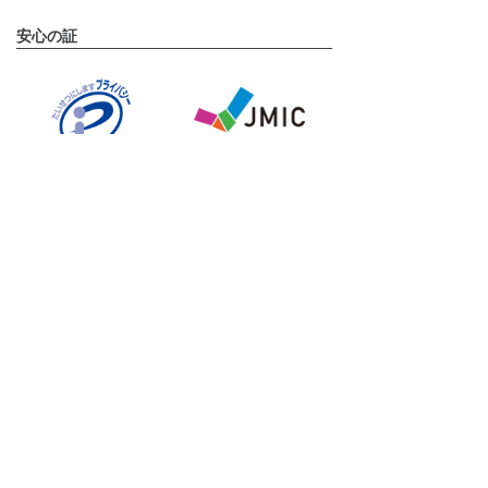
安心の証
運営会社
タメニー株式会社は、東京証券取引所 グロース市場に上
場しております。(証券コード:6181)
タメニーグループのサービスサイト
挙式披露宴プロデュースならスマ婚
結婚式二次会プロデュースなら2次会くん
フォトウェディングならstudio LUMINOUS
結婚相談所ならパートナーエージェント