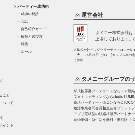
パーティー成功術
成功の秘訣
運営会社
会話
自己紹介カード
タメニー株式会社は
種類と選び方
上場しております。(証
服装
※株式会社ビッグツリーテクノロジー&コン
ルール
（火）～4月24日（金）【カップル率の
て算出
タメニーグループの
ぶ
挙式披露宴プロデュースならスマ婚
結
ること
フォトウェディングならstudio LUMI
婚活パーティー・街コンならOTOCO
について
婚活事業者間会員相互紹介プラットフォーム
アプリ完結型の結婚相談所パートナー
式
結婚準備・新生活を無料・無期限サポ
ポイント