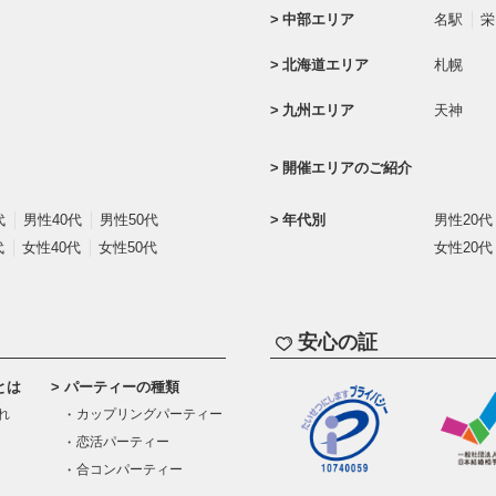
中部エリア
名駅
栄
北海道エリア
札幌
九州エリア
天神
開催エリアのご紹介
代
男性40代
男性50代
年代別
男性20代
代
女性40代
女性50代
女性20代
安心の証
とは
パーティーの種類
れ
カップリングパーティー
恋活パーティー
合コンパーティー