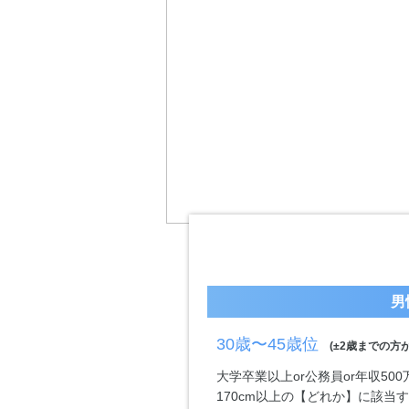
男
30歳〜45歳位
(±2歳までの方が
大学卒業以上or公務員or年収50
170cm以上の【どれか】に該当