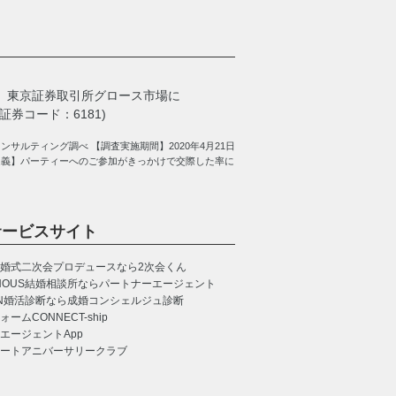
、
東京証券取引所グロース市場に
券コード：6181)
サルティング調べ 【調査実施期間】2020年4月21日
定義】パーティーへのご参加がきっかけで交際した率に
サービスサイト
婚式二次会プロデュースなら2次会くん
NOUS
結婚相談所ならパートナーエージェント
N
婚活診断なら成婚コンシェルジュ診断
CONNECT-ship
エージェントApp
ートアニバーサリークラブ