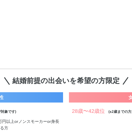
結婚前提の出会いを希望の方限定
性
28歳〜42歳位
対象です)
(±2歳までの方
0万円以上orノンスモーカーor身長
する方