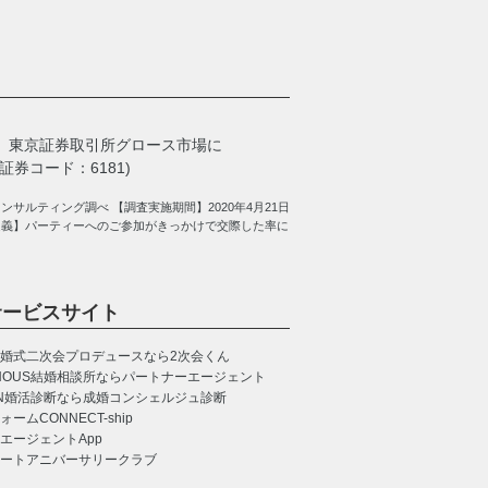
、
東京証券取引所グロース市場に
券コード：6181)
サルティング調べ 【調査実施期間】2020年4月21日
定義】パーティーへのご参加がきっかけで交際した率に
サービスサイト
婚式二次会プロデュースなら2次会くん
NOUS
結婚相談所ならパートナーエージェント
N
婚活診断なら成婚コンシェルジュ診断
CONNECT-ship
エージェントApp
ートアニバーサリークラブ