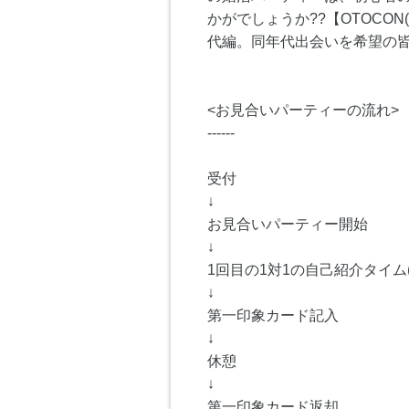
かがでしょうか??【OTOCO
代編。同年代出会いを希望の
<お見合いパーティーの流れ>
------
受付
↓
お見合いパーティー開始
↓
1回目の1対1の自己紹介タイム(
↓
第一印象カード記入
↓
休憩
↓
第一印象カード返却