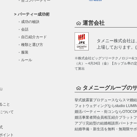
合コンパーティー
パーティー成功術
成功の秘訣
運営会社
会話
自己紹介カード
タメニー株式会社は
種類と選び方
上場しております。(証
服装
※株式会社ビッグツリーテクノロジー&コン
ルール
（火）～4月24日（金）【カップル率の
て算出
タメニーグループの
ぶ
挙式披露宴プロデュースならスマ婚
結
ること
フォトウェディングならstudio LUMI
婚活パーティー・街コンならOTOCO
について
婚活事業者間会員相互紹介プラットフォーム
アプリ完結型の結婚相談所パートナー
式
結婚準備・新生活を無料・無期限サポ
ポイント