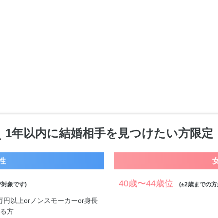
1年以内に結婚相手を見つけたい方限定
性
40歳〜44歳位
対象です)
(±2歳までの方
0万円以上orノンスモーカーor身長
する方