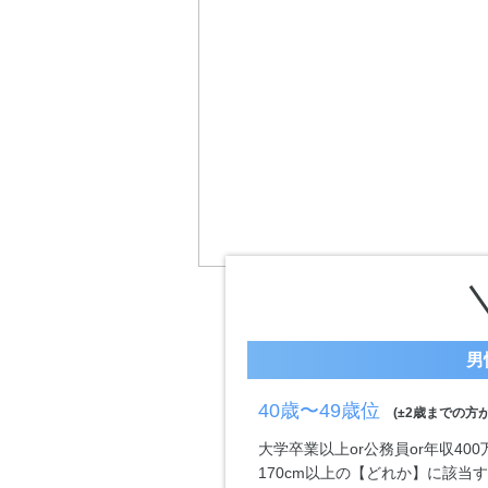
男
40歳〜49歳位
(±2歳までの方が
大学卒業以上or公務員or年収40
170cm以上の【どれか】に該当