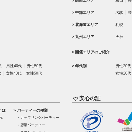
関西エリア
梅田
神
中部エリア
名駅
栄
北海道エリア
札幌
九州エリア
天神
開催エリアのご紹介
代
男性40代
男性50代
年代別
男性20代
代
女性40代
女性50代
女性20代
安心の証
とは
パーティーの種類
れ
カップリングパーティー
恋活パーティー