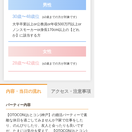
男性
30歳〜48歳位
(±2歳までの方が対象です)
大学卒業以上or公務員or年収500万円以上or
ノンスモーカーor身長170cm以上の【どれ
か】に該当する方
女性
28歳〜42歳位
(±2歳までの方が対象です)
内容・当日の流れ
アクセス・注意事項
パーティー内容
【OTOCON(おとコン)神戸】の婚活パーティーで素
敵な休日を過ごしてみませんか?!家で仕事をした
り、のんびりしたり、友人と会ったりも良いです
が、たまには気分を変えて、【OTOCON(おとコン)