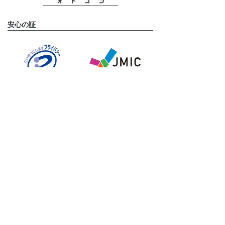
安心の証
運営会社
タメニー株式会社は、東京証券取引所 グロース市場に上
場しております。(証券コード:6181)
タメニーグループのサービスサイト
挙式披露宴プロデュースならスマ婚
結婚式二次会プロデュースなら2次会くん
フォトウェディングならstudio LUMINOUS
結婚相談所ならパートナーエージェント