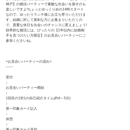
神戸】の婚活パーティーで素敵な出会いを探すのも
楽しいですよ!ちょっとゆっくりめの14時スタート
なので、ゆったりランチ後にお立ち寄りいただけま
す。結婚に対して真剣な方にお集まりいただくの
で、貴重な休日を出会いのチャンスに変えましょう!
効率的な婚活には、ぴったりの【1年以内に結婚相
手を見つけたい方限定】のお見合いパーティーにご
参加くださいね。
<お見合いパーティーの流れ>
------
受付
↓
お見合いパーティー開始
↓
1回目の1対1の自己紹介タイム(約4～5分)
↓
第一印象カード記入
↓
休憩
↓
第一印象カード返却