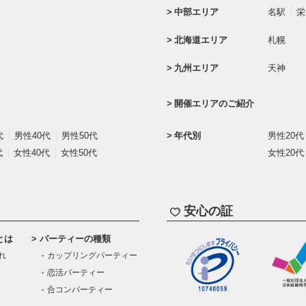
中部エリア
名駅
栄
北海道エリア
札幌
九州エリア
天神
開催エリアのご紹介
代
男性40代
男性50代
年代別
男性20代
代
女性40代
女性50代
女性20代
安心の証
とは
パーティーの種類
れ
カップリングパーティー
恋活パーティー
合コンパーティー