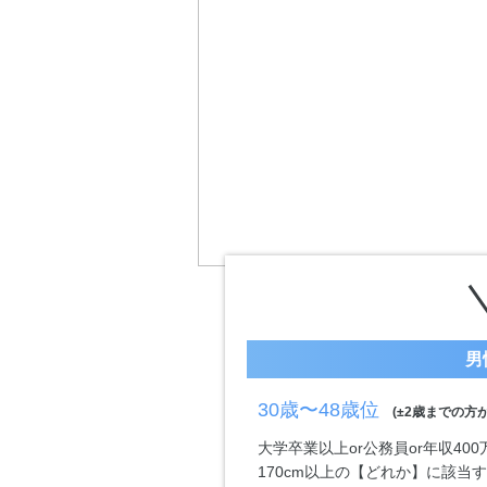
男
30歳〜48歳位
(±2歳までの方が
大学卒業以上or公務員or年収40
170cm以上の【どれか】に該当