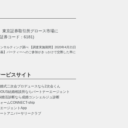
、
東京証券取引所グロース市場に
券コード：6181)
サルティング調べ 【調査実施期間】2020年4月21日
定義】パーティーへのご参加がきっかけで交際した率に
サービスサイト
婚式二次会プロデュースなら2次会くん
NOUS
結婚相談所ならパートナーエージェント
N
婚活診断なら成婚コンシェルジュ診断
CONNECT-ship
エージェントApp
ートアニバーサリークラブ