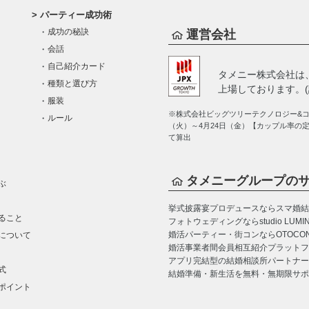
パーティー成功術
成功の秘訣
運営会社
会話
自己紹介カード
タメニー株式会社は
種類と選び方
上場しております。(証
服装
※株式会社ビッグツリーテクノロジー&コン
ルール
（火）～4月24日（金）【カップル率の
て算出
タメニーグループの
ぶ
挙式披露宴プロデュースならスマ婚
結
ること
フォトウェディングならstudio LUMI
婚活パーティー・街コンならOTOCO
について
婚活事業者間会員相互紹介プラットフォーム
アプリ完結型の結婚相談所パートナー
式
結婚準備・新生活を無料・無期限サポ
ポイント