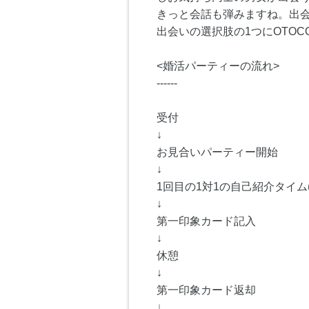
きっと会話も弾みますね。出
出会いの選択肢の1つにOTOC
<婚活パーティーの流れ>
------
受付
↓
お見合いパーティー開始
↓
1回目の1対1の自己紹介タイム(
↓
第一印象カード記入
↓
休憩
↓
第一印象カード返却
↓