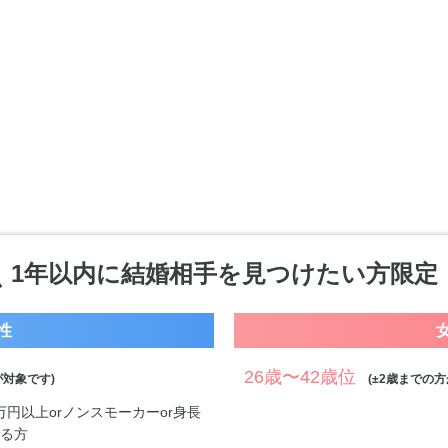
1年以内に結婚相手を見つけたい方限定
性
26歳〜42歳位
対象です)
(±2歳までの方
0万円以上orノンスモーカーor身長
する方