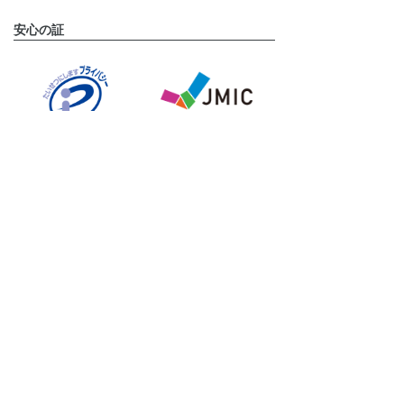
安心の証
運営会社
タメニー株式会社は、東京証券取引所 グロース市場に上
場しております。(証券コード:6181)
タメニーグループのサービスサイト
挙式披露宴プロデュースならスマ婚
結婚式二次会プロデュースなら2次会くん
フォトウェディングならstudio LUMINOUS
結婚相談所ならパートナーエージェント