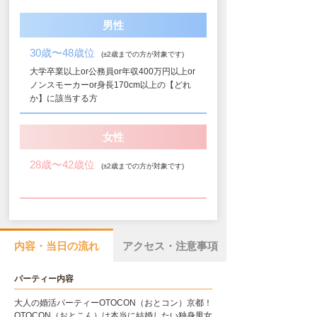
男性
30歳〜48歳位
(±2歳までの方が対象です)
大学卒業以上or公務員or年収400万円以上or
ノンスモーカーor身長170cm以上の【どれ
か】に該当する方
女性
28歳〜42歳位
(±2歳までの方が対象です)
内容・当日の流れ
アクセス・注意事項
パーティー内容
大人の婚活パーティーOTOCON（おとコン）京都！
OTOCON（おとこん）は本当に結婚したい独身男女