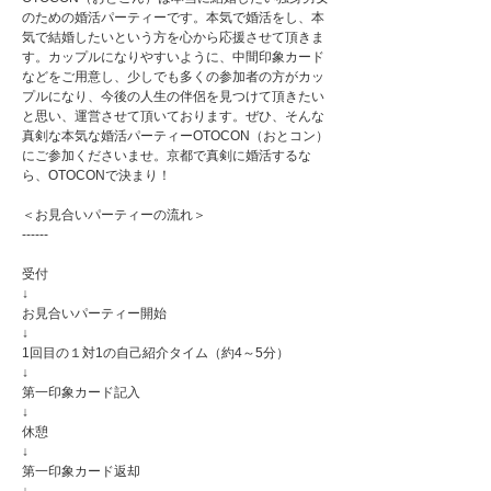
のための婚活パーティーです。本気で婚活をし、本
気で結婚したいという方を心から応援させて頂きま
す。カップルになりやすいように、中間印象カード
などをご用意し、少しでも多くの参加者の方がカッ
プルになり、今後の人生の伴侶を見つけて頂きたい
と思い、運営させて頂いております。ぜひ、そんな
真剣な本気な婚活パーティーOTOCON（おとコン）
にご参加くださいませ。京都で真剣に婚活するな
ら、OTOCONで決まり！
＜お見合いパーティーの流れ＞
------
受付
↓
お見合いパーティー開始
↓
1回目の１対1の自己紹介タイム（約4～5分）
↓
第一印象カード記入
↓
休憩
↓
第一印象カード返却