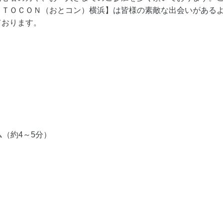
ＯＴＯＣＯＮ（おとコン）横浜】は皆様の素敵な出会いがある
ております。
＞
（約4～5分）