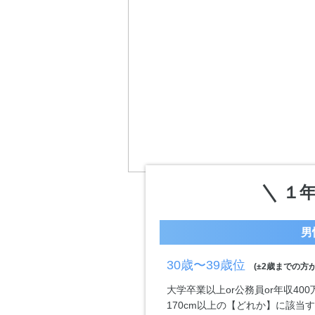
１年
男
30歳〜39歳位
(±2歳までの方が
大学卒業以上or公務員or年収40
170cm以上の【どれか】に該当