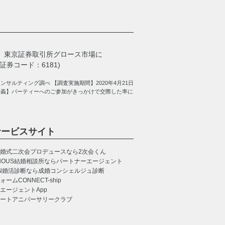
、
東京証券取引所グロース市場に
券コード：6181)
サルティング調べ 【調査実施期間】2020年4月21日
定義】パーティーへのご参加がきっかけで交際した率に
サービスサイト
婚式二次会プロデュースなら2次会くん
NOUS
結婚相談所ならパートナーエージェント
N
婚活診断なら成婚コンシェルジュ診断
CONNECT-ship
エージェントApp
ートアニバーサリークラブ