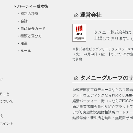
パーティー成功術
成功の秘訣
運営会社
会話
自己紹介カード
タメニー株式会社は
種類と選び方
上場しております。(証
服装
※株式会社ビッグツリーテクノロジー&コン
ルール
（火）～4月24日（金）【カップル率の
て算出
タメニーグループの
ぶ
挙式披露宴プロデュースならスマ婚
結
ること
フォトウェディングならstudio LUMI
婚活パーティー・街コンならOTOCO
について
婚活事業者間会員相互紹介プラットフォーム
アプリ完結型の結婚相談所パートナー
式
結婚準備・新生活を無料・無期限サポ
ポイント