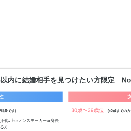
以内に結婚相手を見つけたい方限定 No.
性
30歳〜39歳位
対象です)
(±2歳までの方
0万円以上orノンスモーカーor身長
する方