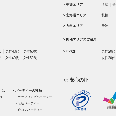
中部エリア
名駅
栄
北海道エリア
札幌
九州エリア
天神
開催エリアのご紹介
代
男性40代
男性50代
年代別
男性20代
代
女性40代
女性50代
女性20代
安心の証
とは
パーティーの種類
れ
カップリングパーティー
恋活パーティー
合コンパーティー