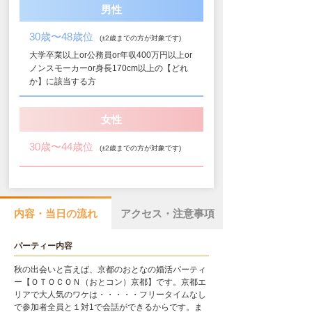
男性
30歳〜48歳位
(±2歳までの方が対象です)
大学卒業以上or公務員or年収400万円以上or
ノンスモーカーor身長170cm以上の【どれ
か】に該当する方
女性
30歳〜44歳位
(±2歳までの方が対象です)
内容・当日の流れ
アクセス・注意事項
パーティー内容
秋の出会いと言えば、京都のおとなの婚活パーティ
ー【ＯＴＯＣＯＮ（おとコン）京都】です。京都エ
リアで大人気のワケは・・・・・フリータイムなし
で参加者全員と１対1で会話ができるからです。ま