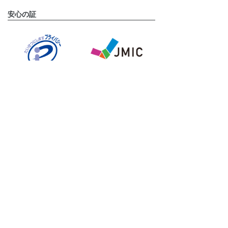
安心の証
運営会社
タメニー株式会社は、東京証券取引所 グロース市場に上
場しております。(証券コード:6181)
タメニーグループのサービスサイト
挙式披露宴プロデュースならスマ婚
結婚式二次会プロデュースなら2次会くん
フォトウェディングならstudio LUMINOUS
結婚相談所ならパートナーエージェント
婚活パーティー・街コンならOTOCON