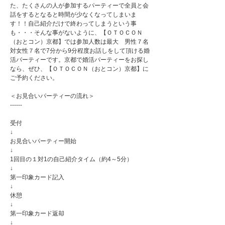
た、たくさんの人が参加するパーティーで全員と会
話をするとなると時間が少なくなってしまいま
す！！自己紹介だけで終わってしまうという事
も・・・そんな事がないように、【ＯＴＯＣＯＮ
（おとコン）京都】では参加人数は最大 男性７名
対女性７名で7分から9分程度お話しをして頂ける婚
活パーティーです。京都で婚活パーティーをお探し
なら、ぜひ、【ＯＴＯＣＯＮ（おとコン）京都】に
ご予約ください。
＜お見合いパーティーの流れ＞
------
受付
↓
お見合いパーティー開始
↓
1回目の１対1の自己紹介タイム（約4～5分）
↓
第一印象カード記入
↓
休憩
↓
第一印象カード返却
↓