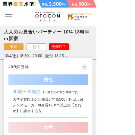
大人のお見合いパーティー 10/4 18時半
in新宿
東京
開催終了
新宿
10/4(土) 18:30～20:00
受付 18:15～
40代限定編
男性
40歳〜49歳位
(±2歳までの方が対象です)
大学卒業以上or公務員or年収500万円以上or
ノンスモーカーor身長170cm以上の【どれ
か】に該当する方
女性