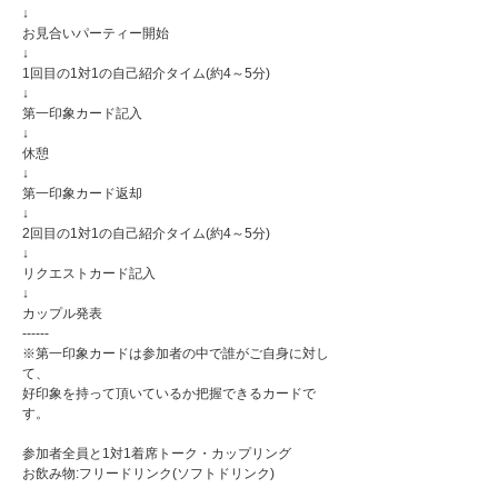
↓
お見合いパーティー開始
↓
1回目の1対1の自己紹介タイム(約4～5分)
↓
第一印象カード記入
↓
休憩
↓
第一印象カード返却
↓
2回目の1対1の自己紹介タイム(約4～5分)
↓
リクエストカード記入
↓
カップル発表
------
※第一印象カードは参加者の中で誰がご自身に対し
て、
好印象を持って頂いているか把握できるカードで
す。
参加者全員と1対1着席トーク・カップリング
お飲み物:フリードリンク(ソフトドリンク)