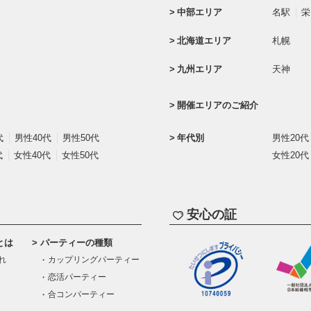
中部エリア
名駅
栄
北海道エリア
札幌
九州エリア
天神
開催エリアのご紹介
代
男性40代
男性50代
年代別
男性20代
代
女性40代
女性50代
女性20代
安心の証
とは
パーティーの種類
れ
カップリングパーティー
恋活パーティー
合コンパーティー