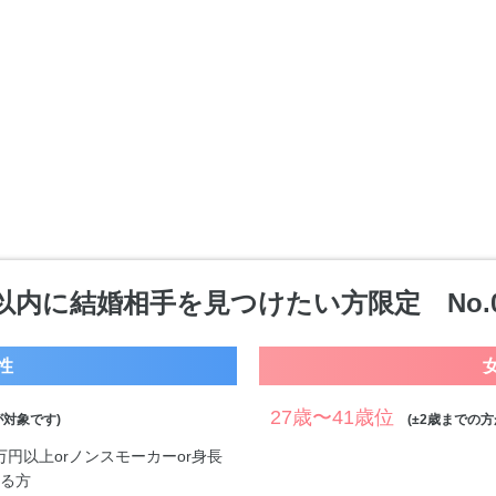
以内に結婚相手を見つけたい方限定 No.0
性
27歳〜41歳位
対象です)
(±2歳までの方
0万円以上orノンスモーカーor身長
する方