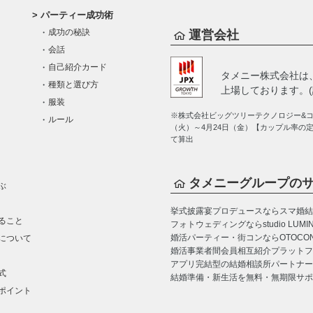
パーティー成功術
成功の秘訣
運営会社
会話
自己紹介カード
タメニー株式会社は
種類と選び方
上場しております。(証
服装
※株式会社ビッグツリーテクノロジー&コン
ルール
（火）～4月24日（金）【カップル率の
て算出
タメニーグループの
ぶ
挙式披露宴プロデュースならスマ婚
結
ること
フォトウェディングならstudio LUMI
婚活パーティー・街コンならOTOCO
について
婚活事業者間会員相互紹介プラットフォーム
アプリ完結型の結婚相談所パートナー
式
結婚準備・新生活を無料・無期限サポ
ポイント