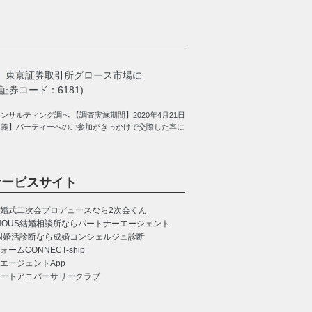
、
東京証券取引所グロース市場に
券コード：6181)
サルティング調べ 【調査実施期間】2020年4月21日
定義】パーティーへのご参加がきっかけで交際した率に
サービスサイト
婚式二次会プロデュースなら2次会くん
NOUS
結婚相談所ならパートナーエージェント
N
婚活診断なら成婚コンシェルジュ診断
CONNECT-ship
エージェントApp
ートアニバーサリークラブ