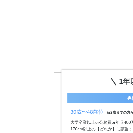
1年
男
30歳〜48歳位
(±2歳までの方が
大学卒業以上or公務員or年収40
170cm以上の【どれか】に該当