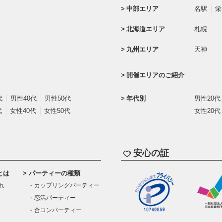
中部エリア
名駅
栄
北海道エリア
札幌
九州エリア
天神
開催エリアのご紹介
代
男性40代
男性50代
年代別
男性20代
代
女性40代
女性50代
女性20代
安心の証
とは
パーティーの種類
れ
カップリングパーティー
恋活パーティー
合コンパーティー