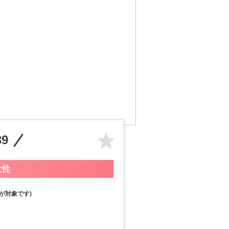
9
女性
が対象です)