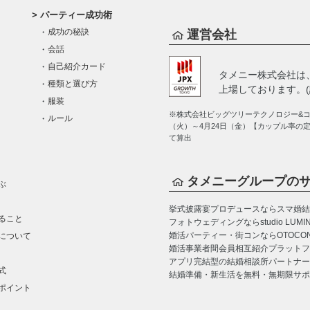
パーティー成功術
成功の秘訣
運営会社
会話
自己紹介カード
タメニー株式会社は
種類と選び方
上場しております。(証
服装
※株式会社ビッグツリーテクノロジー&コン
ルール
（火）～4月24日（金）【カップル率の
て算出
タメニーグループの
ぶ
挙式披露宴プロデュースならスマ婚
結
ること
フォトウェディングならstudio LUMI
婚活パーティー・街コンならOTOCO
について
婚活事業者間会員相互紹介プラットフォーム
アプリ完結型の結婚相談所パートナー
式
結婚準備・新生活を無料・無期限サポ
ポイント