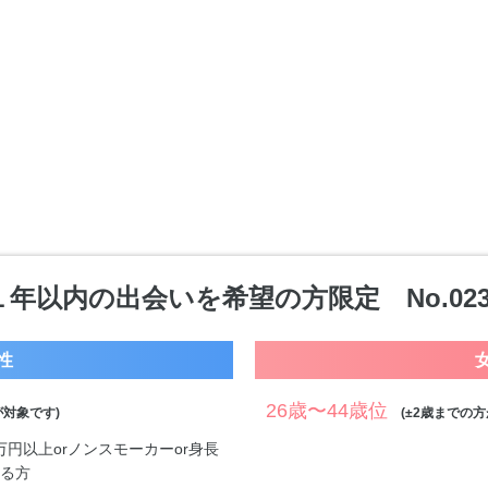
１年以内の出会いを希望の方限定 No.023
性
26歳〜44歳位
対象です)
(±2歳までの方
0万円以上orノンスモーカーor身長
する方