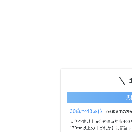
男
30歳〜48歳位
(±2歳までの方が
大学卒業以上or公務員or年収40
170cm以上の【どれか】に該当