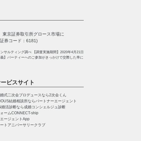
、
東京証券取引所グロース市場に
券コード：6181)
サルティング調べ 【調査実施期間】2020年4月21日
定義】パーティーへのご参加がきっかけで交際した率に
サービスサイト
婚式二次会プロデュースなら2次会くん
NOUS
結婚相談所ならパートナーエージェント
N
婚活診断なら成婚コンシェルジュ診断
CONNECT-ship
エージェントApp
ートアニバーサリークラブ