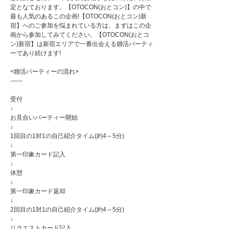
定となております。【OTOCON(おとコン)】の中で
最も人気のあるこの企画!【OTOCON(おとコン)新
宿】へのご参加を悩まれている方は、まずはこの企
画から参加してみてください。【OTOCON(おとコ
ン)新宿】は新宿エリアで一番出会える婚活パーティ
ーであり続けます!
<婚活パーティーの流れ>
------
受付
↓
お見合いパーティー開始
↓
1回目の1対1の自己紹介タイム(約4～5分)
↓
第一印象カード記入
↓
休憩
↓
第一印象カード返却
↓
2回目の1対1の自己紹介タイム(約4～5分)
↓
リクエストカード記入