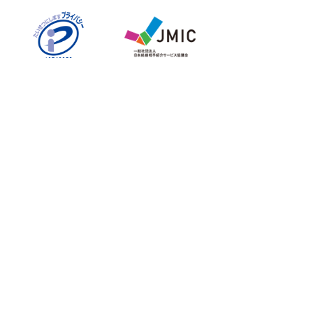
運営会社
タメニー株式会社は、東京証券取引所 グロース市場に上
場しております。(証券コード:6181)
タメニーグループのサービスサイト
挙式披露宴プロデュースならスマ婚
結婚式二次会プロデュースなら2次会くん
フォトウェディングならstudio LUMINOUS
結婚相談所ならパートナーエージェント
婚活パーティー・街コンならOTOCON
婚活診断なら成婚コンシェルジュ診断
婚活事業者間会員相互紹介プラットフォーム