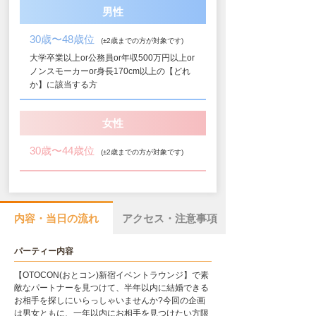
男性
30歳〜48歳位
(±2歳までの方が対象です)
大学卒業以上or公務員or年収500万円以上or
ノンスモーカーor身長170cm以上の【どれ
か】に該当する方
女性
30歳〜44歳位
(±2歳までの方が対象です)
内容・当日の流れ
アクセス・注意事項
パーティー内容
【OTOCON(おとコン)新宿イベントラウンジ】で素
敵なパートナーを見つけて、半年以内に結婚できる
お相手を探しにいらっしゃいませんか?今回の企画
は男女ともに、一年以内にお相手を見つけたい方限