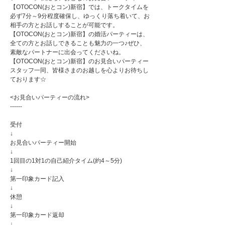
【OTOCON(おとコン)新宿】では、トークタイムを
必ず7分～9分程度確保し、ゆっくり落ち着いて、お
相手の方とお話しすることが可能です。
【OTOCON(おとコン)新宿】の婚活パーティーは、
全ての方とお話しできることも魅力の一つ♪ぜひ、
素敵なパートナーに出会ってくださいね。
【OTOCON(おとコン)新宿】のお見合いパーティー
スタッフ一同、皆様さまのお越しを心よりお待ちし
ております☆
<お見合いパーティーの流れ>
------
受付
↓
お見合いパーティー開始
↓
1回目の1対1の自己紹介タイム(約4～5分)
↓
第一印象カード記入
↓
休憩
↓
第一印象カード返却
↓