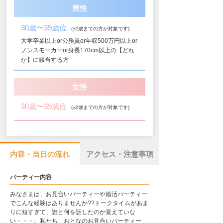
男性
30歳〜39歳位
(±2歳までの方が対象です)
大学卒業以上or公務員or年収500万円以上or
ノンスモーカーor身長170cm以上の【どれ
か】に該当する方
女性
30歳〜39歳位
(±2歳までの方が対象です)
内容・当日の流れ
アクセス・注意事項
パーティー内容
みなさまは、お見合いパーティーや婚活パーティー
でこんな経験はありませんか??トークタイムがあま
りに短すぎて、誰と何を話したのか覚えていな
い・・・。私たち、おとなのお見合いパーティー