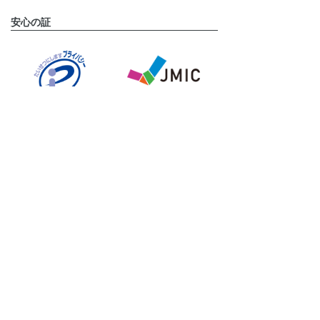
安心の証
運営会社
タメニー株式会社は、東京証券取引所 グロース市場に上
場しております。(証券コード:6181)
タメニーグループのサービスサイト
挙式披露宴プロデュースならスマ婚
結婚式二次会プロデュースなら2次会くん
フォトウェディングならstudio LUMINOUS
結婚相談所ならパートナーエージェント
婚活パーティー・街コンならOTOCON