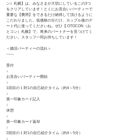
ン）札幌】は、みなさまが大切にしているこの3つ
をクリアしています！とくにお見合いパーティーで
重要な【費用】をできるだけ納得して頂けるように
こだわりました。低価格の分だけ、カップル後のデ
ート代に使ってくださいね。ぜひ【 OTOCON（お
とコン）札幌】で、将来のパートナーを見つけてく
ださい。スタッフ一同お待ちしています！
＜婚活パーティーの流れ＞
------
受付
↓
お見合いパーティー開始
↓
1回目の１対1の自己紹介タイム（約4～5分）
↓
第一印象カード記入
↓
休憩
↓
第一印象カード返却
↓
2回目の１対1の自己紹介タイム（約4～5分）
↓