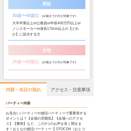
男性
30歳〜48歳位
(±2歳までの方が対象です)
大学卒業以上or公務員or年収400万円以上or
ノンスモーカーor身長170cm以上の【どれ
か】に該当する方
女性
26歳〜42歳位
(±2歳までの方が対象です)
内容・当日の流れ
アクセス・注意事項
パーティー内容
お見合いパーティーや婚活パーティーで重要視する
ポイントは？【会場の雰囲気】【会場へのアクセ
ス】【費用】など、この3つのお声を良く聞きま
す！おとなの婚活パーティー【 OTOCON（おとコ