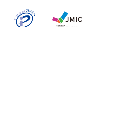
運営会社
タメニー株式会社は、東京証券取引所 グロース市場に上
場しております。(証券コード:6181)
タメニーグループのサービスサイト
挙式披露宴プロデュースならスマ婚
結婚式二次会プロデュースなら2次会くん
フォトウェディングならstudio LUMINOUS
結婚相談所ならパートナーエージェント
婚活パーティー・街コンならOTOCON
婚活診断なら成婚コンシェルジュ診断
婚活事業者間会員相互紹介プラットフォーム