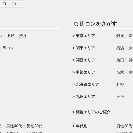
街コンをさがす
内
上野
渋谷
東京エリア
銀座
新
馬コン
関東エリア
横浜
大
関西エリア
梅田
神
中部エリア
名駅
栄
北海道エリア
札幌
九州エリア
天神
開催エリアのご紹介
代
男性40代
男性50代
年代別
男性20代