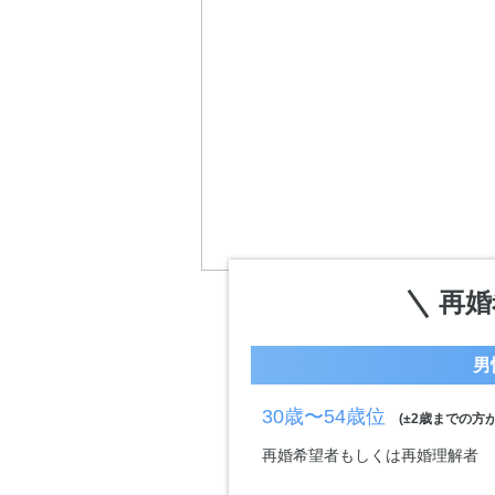
再婚
男
30歳〜54歳位
(±2歳までの方が
再婚希望者もしくは再婚理解者