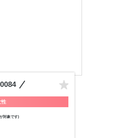
084
女性
が対象です)