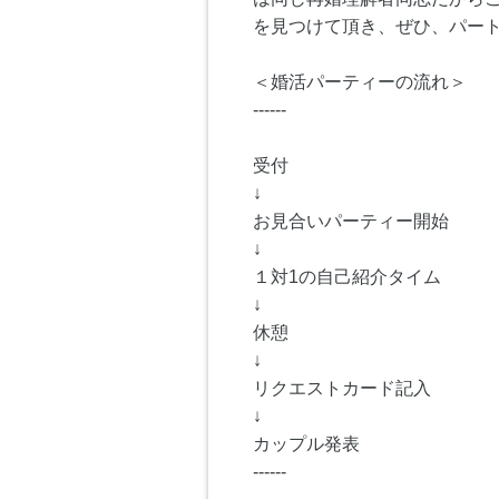
を見つけて頂き、ぜひ、パー
＜婚活パーティーの流れ＞
------
受付
↓
お見合いパーティー開始
↓
１対1の自己紹介タイム
↓
休憩
↓
リクエストカード記入
↓
カップル発表
------