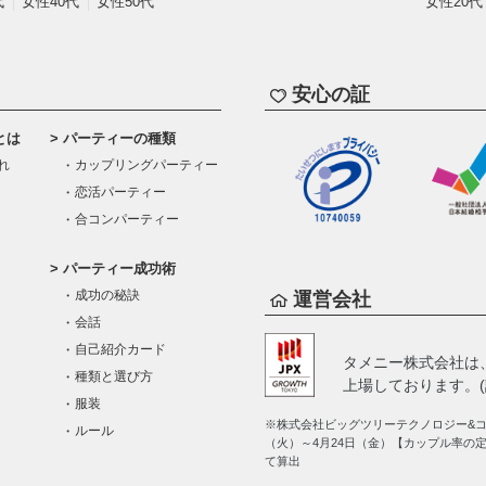
代
女性40代
女性50代
女性20代
安心の証
とは
パーティーの種類
れ
カップリングパーティー
恋活パーティー
合コンパーティー
パーティー成功術
成功の秘訣
運営会社
会話
自己紹介カード
タメニー株式会社は
種類と選び方
上場しております。(証
服装
※株式会社ビッグツリーテクノロジー&コン
ルール
（火）～4月24日（金）【カップル率の
て算出