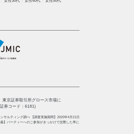
女性30代
女性40代
女性50代
、
東京証券取引所グロース市場に
券コード：6181)
サルティング調べ 【調査実施期間】2020年4月21日
定義】パーティーへのご参加がきっかけで交際した率に