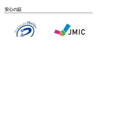
安心の証
運営会社
タメニー株式会社は、東京証券取引所 グロース市場に上
場しております。(証券コード:6181)
タメニーグループのサービスサイト
挙式披露宴プロデュースならスマ婚
結婚式二次会プロデュースなら2次会くん
フォトウェディングならstudio LUMINOUS
結婚相談所ならパートナーエージェント
婚活パーティー・街コンならOTOCON