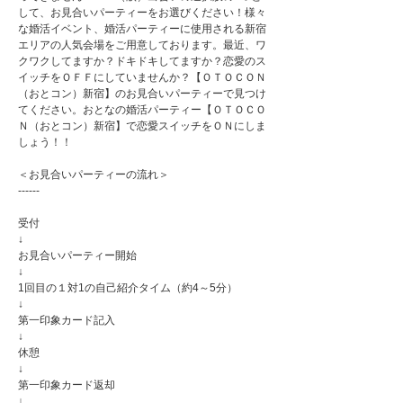
して、お見合いパーティーをお選びください！様々
な婚活イベント、婚活パーティーに使用される新宿
エリアの人気会場をご用意しております。最近、ワ
クワクしてますか？ドキドキしてますか？恋愛のス
イッチをＯＦＦにしていませんか？【ＯＴＯＣＯＮ
（おとコン）新宿】のお見合いパーティーで見つけ
てください。おとなの婚活パーティー【ＯＴＯＣＯ
Ｎ（おとコン）新宿】で恋愛スイッチをＯＮにしま
しょう！！
＜お見合いパーティーの流れ＞
------
受付
↓
お見合いパーティー開始
↓
1回目の１対1の自己紹介タイム（約4～5分）
↓
第一印象カード記入
↓
休憩
↓
第一印象カード返却
↓