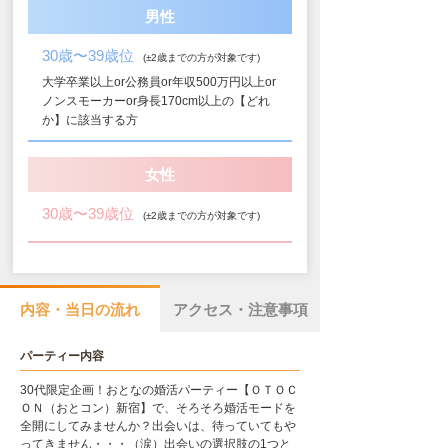
男性
30歳〜39歳位
(±2歳までの方が対象です)
大学卒業以上or公務員or年収500万円以上or
ノンスモーカーor身長170cm以上の【どれ
か】に該当する方
女性
30歳〜39歳位
(±2歳までの方が対象です)
内容・当日の流れ
アクセス・注意事項
パーティー内容
30代限定企画！おとなの婚活パーティー【ＯＴＯＣ
ＯＮ（おとコン）新宿】で、そろそろ婚活モードを
全開にしてみませんか？出会いは、待っていてもや
ってきません・・・（涙）出会いの選択肢の1つと