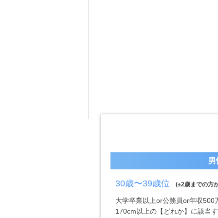
男
30歳〜39歳位
(±2歳までの方が
大学卒業以上or公務員or年収50
170cm以上の【どれか】に該当