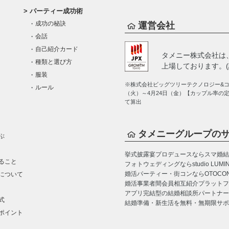
パーティー成功術
成功の秘訣
運営会社
会話
自己紹介カード
タメニー株式会社は
種類と選び方
上場しております。(証
服装
※株式会社ビッグツリーテクノロジー&コン
ルール
（火）～4月24日（金）【カップル率の
て算出
タメニーグループの
ぶ
挙式披露宴プロデュースならスマ婚
結
ること
フォトウェディングならstudio LUMI
婚活パーティー・街コンならOTOCO
について
婚活事業者間会員相互紹介プラットフォーム
アプリ完結型の結婚相談所パートナー
式
結婚準備・新生活を無料・無期限サポ
ポイント