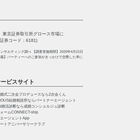
、
東京証券取引所グロース市場に
券コード：6181)
サルティング調べ 【調査実施期間】2020年4月21日
定義】パーティーへのご参加がきっかけで交際した率に
サービスサイト
婚式二次会プロデュースなら2次会くん
NOUS
結婚相談所ならパートナーエージェント
N
婚活診断なら成婚コンシェルジュ診断
CONNECT-ship
エージェントApp
ートアニバーサリークラブ