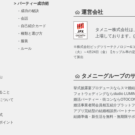
パーティー成功術
成功の秘訣
運営会社
会話
自己紹介カード
タメニー株式会社は
種類と選び方
上場しております。(証
服装
※株式会社ビッグツリーテクノロジー&コン
ルール
（火）～4月24日（金）【カップル率の
て算出
タメニーグループの
ぶ
挙式披露宴プロデュースならスマ婚
結
ること
フォトウェディングならstudio LUMI
婚活パーティー・街コンならOTOCO
について
婚活事業者間会員相互紹介プラットフォーム
アプリ完結型の結婚相談所パートナー
式
結婚準備・新生活を無料・無期限サポ
ポイント