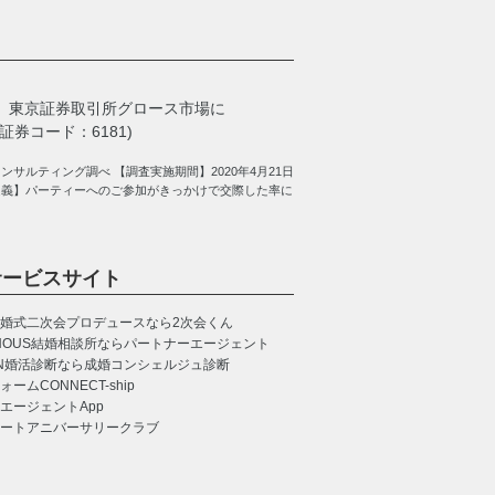
、
東京証券取引所グロース市場に
券コード：6181)
サルティング調べ 【調査実施期間】2020年4月21日
定義】パーティーへのご参加がきっかけで交際した率に
サービスサイト
婚式二次会プロデュースなら2次会くん
NOUS
結婚相談所ならパートナーエージェント
N
婚活診断なら成婚コンシェルジュ診断
CONNECT-ship
エージェントApp
ートアニバーサリークラブ