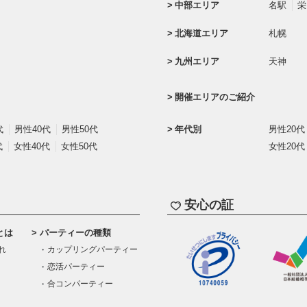
中部エリア
名駅
栄
北海道エリア
札幌
九州エリア
天神
開催エリアのご紹介
代
男性40代
男性50代
年代別
男性20代
代
女性40代
女性50代
女性20代
安心の証
とは
パーティーの種類
れ
カップリングパーティー
恋活パーティー
合コンパーティー