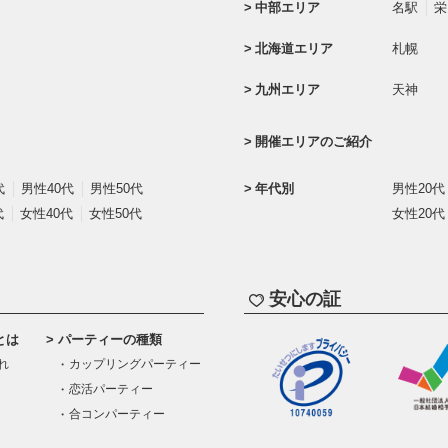
中部エリア
名駅
栄
北海道エリア
札幌
九州エリア
天神
開催エリアのご紹介
代
男性40代
男性50代
年代別
男性20代
代
女性40代
女性50代
女性20代
安心の証
とは
パーティーの種類
れ
カップリングパーティー
恋活パーティー
合コンパーティー