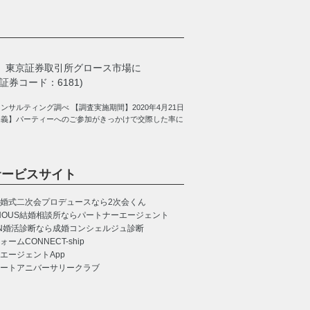
、
東京証券取引所グロース市場に
券コード：6181)
サルティング調べ 【調査実施期間】2020年4月21日
定義】パーティーへのご参加がきっかけで交際した率に
サービスサイト
婚式二次会プロデュースなら2次会くん
NOUS
結婚相談所ならパートナーエージェント
N
婚活診断なら成婚コンシェルジュ診断
CONNECT-ship
エージェントApp
ートアニバーサリークラブ