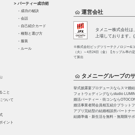
パーティー成功術
成功の秘訣
運営会社
会話
自己紹介カード
タメニー株式会社は
種類と選び方
上場しております。(証
服装
※株式会社ビッグツリーテクノロジー&コン
ルール
（火）～4月24日（金）【カップル率の
て算出
タメニーグループの
ぶ
挙式披露宴プロデュースならスマ婚
結
ること
フォトウェディングならstudio LUMI
婚活パーティー・街コンならOTOCO
について
婚活事業者間会員相互紹介プラットフォーム
アプリ完結型の結婚相談所パートナー
式
結婚準備・新生活を無料・無期限サポ
ポイント