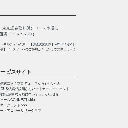
、
東京証券取引所グロース市場に
券コード：6181)
サルティング調べ 【調査実施期間】2020年4月21日
定義】パーティーへのご参加がきっかけで交際した率に
サービスサイト
婚式二次会プロデュースなら2次会くん
NOUS
結婚相談所ならパートナーエージェント
N
婚活診断なら成婚コンシェルジュ診断
CONNECT-ship
エージェントApp
ートアニバーサリークラブ