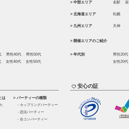
中部エリア
名駅
栄
北海道エリア
札幌
九州エリア
天神
開催エリアのご紹介
代
男性40代
男性50代
年代別
男性20代
代
女性40代
女性50代
女性20代
安心の証
とは
パーティーの種類
れ
カップリングパーティー
恋活パーティー
合コンパーティー