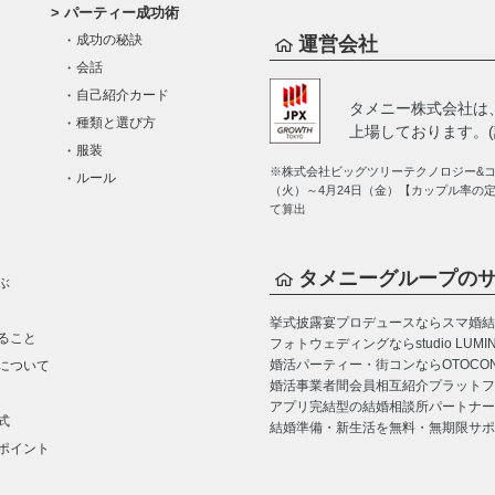
パーティー成功術
成功の秘訣
運営会社
会話
自己紹介カード
タメニー株式会社は
種類と選び方
上場しております。(証
服装
※株式会社ビッグツリーテクノロジー&コン
ルール
（火）～4月24日（金）【カップル率の
て算出
タメニーグループの
ぶ
挙式披露宴プロデュースならスマ婚
結
ること
フォトウェディングならstudio LUMI
婚活パーティー・街コンならOTOCO
について
婚活事業者間会員相互紹介プラットフォーム
アプリ完結型の結婚相談所パートナー
式
結婚準備・新生活を無料・無期限サポ
ポイント