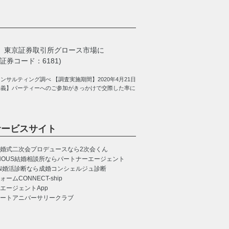
、
東京証券取引所グロース市場に
券コード：6181)
サルティング調べ 【調査実施期間】2020年4月21日
定義】パーティーへのご参加がきっかけで交際した率に
サービスサイト
婚式二次会プロデュースなら2次会くん
NOUS
結婚相談所ならパートナーエージェント
N
婚活診断なら成婚コンシェルジュ診断
CONNECT-ship
エージェントApp
ートアニバーサリークラブ