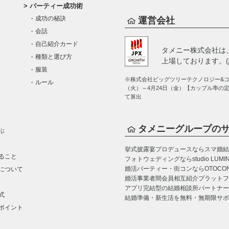
パーティー成功術
成功の秘訣
運営会社
会話
自己紹介カード
タメニー株式会社は
種類と選び方
上場しております。(証
服装
※株式会社ビッグツリーテクノロジー&コン
ルール
（火）～4月24日（金）【カップル率の
て算出
タメニーグループの
ぶ
挙式披露宴プロデュースならスマ婚
結
ること
フォトウェディングならstudio LUMI
婚活パーティー・街コンならOTOCO
について
婚活事業者間会員相互紹介プラットフォーム
アプリ完結型の結婚相談所パートナー
式
結婚準備・新生活を無料・無期限サポ
ポイント