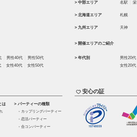
中部エリア
名駅
栄
北海道エリア
札幌
九州エリア
天神
開催エリアのご紹介
代
男性40代
男性50代
年代別
男性20代
代
女性40代
女性50代
女性20代
安心の証
とは
パーティーの種類
れ
カップリングパーティー
恋活パーティー
合コンパーティー