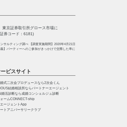
、
東京証券取引所グロース市場に
券コード：6181)
サルティング調べ 【調査実施期間】2020年4月21日
定義】パーティーへのご参加がきっかけで交際した率に
サービスサイト
婚式二次会プロデュースなら2次会くん
NOUS
結婚相談所ならパートナーエージェント
N
婚活診断なら成婚コンシェルジュ診断
CONNECT-ship
エージェントApp
ートアニバーサリークラブ