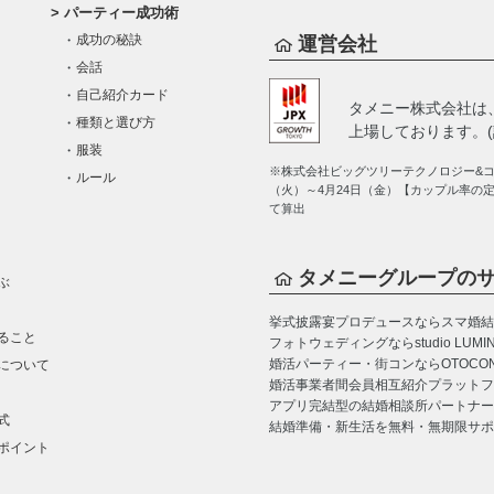
パーティー成功術
成功の秘訣
運営会社
会話
自己紹介カード
タメニー株式会社は
種類と選び方
上場しております。(証
服装
※株式会社ビッグツリーテクノロジー&コン
ルール
（火）～4月24日（金）【カップル率の
て算出
タメニーグループの
ぶ
挙式披露宴プロデュースならスマ婚
結
ること
フォトウェディングならstudio LUMI
婚活パーティー・街コンならOTOCO
について
婚活事業者間会員相互紹介プラットフォーム
アプリ完結型の結婚相談所パートナー
式
結婚準備・新生活を無料・無期限サポ
ポイント