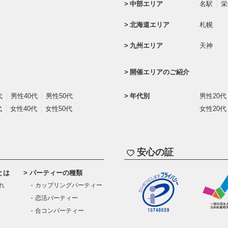
中部エリア
名駅
栄
北海道エリア
札幌
九州エリア
天神
開催エリアのご紹介
代
男性40代
男性50代
年代別
男性20代
代
女性40代
女性50代
女性20代
安心の証
とは
パーティーの種類
れ
カップリングパーティー
恋活パーティー
合コンパーティー