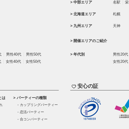
中部エリア
名駅
栄
北海道エリア
札幌
九州エリア
天神
開催エリアのご紹介
代
男性40代
男性50代
年代別
男性20代
代
女性40代
女性50代
女性20代
安心の証
とは
パーティーの種類
れ
カップリングパーティー
恋活パーティー
合コンパーティー