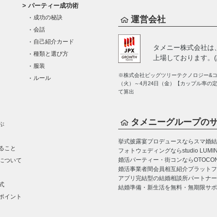
パーティー成功術
成功の秘訣
運営会社
会話
自己紹介カード
タメニー株式会社は
種類と選び方
上場しております。(証
服装
※株式会社ビッグツリーテクノロジー&コン
ルール
（火）～4月24日（金）【カップル率の
て算出
タメニーグループの
ぶ
挙式披露宴プロデュースならスマ婚
結
ること
フォトウェディングならstudio LUMI
婚活パーティー・街コンならOTOCO
について
婚活事業者間会員相互紹介プラットフォーム
アプリ完結型の結婚相談所パートナー
式
結婚準備・新生活を無料・無期限サポ
ポイント