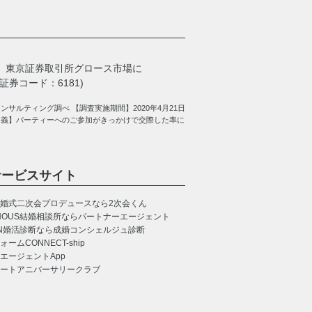
、
東京証券取引所グロース市場に
券コード：6181)
サルティング調べ 【調査実施期間】2020年4月21日
定義】パーティーへのご参加がきっかけで交際した率に
サービスサイト
婚式二次会プロデュースなら2次会くん
NOUS
結婚相談所ならパートナーエージェント
N
婚活診断なら成婚コンシェルジュ診断
CONNECT-ship
エージェントApp
ートアニバーサリークラブ