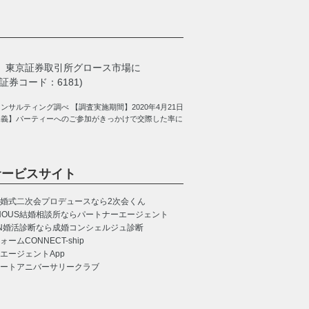
、
東京証券取引所グロース市場に
券コード：6181)
サルティング調べ 【調査実施期間】2020年4月21日
定義】パーティーへのご参加がきっかけで交際した率に
サービスサイト
婚式二次会プロデュースなら2次会くん
NOUS
結婚相談所ならパートナーエージェント
N
婚活診断なら成婚コンシェルジュ診断
CONNECT-ship
エージェントApp
ートアニバーサリークラブ