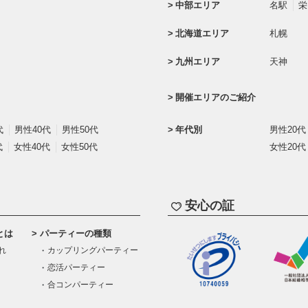
中部エリア
名駅
栄
北海道エリア
札幌
九州エリア
天神
開催エリアのご紹介
代
男性40代
男性50代
年代別
男性20代
代
女性40代
女性50代
女性20代
安心の証
とは
パーティーの種類
れ
カップリングパーティー
恋活パーティー
合コンパーティー