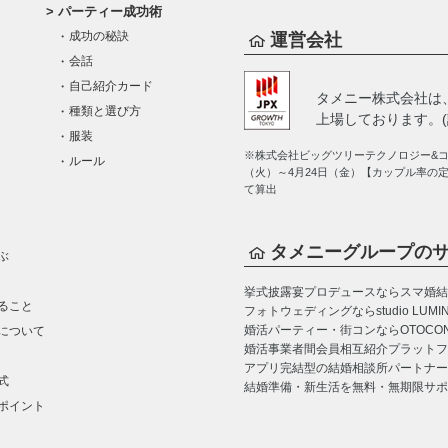
パーティー成功術
成功の秘訣
運営会社
会話
自己紹介カード
タメニー株式会社は
種類と選び方
上場しております。(証
服装
※株式会社ビッグツリーテクノロジー&コン
ルール
（火）～4月24日（金）【カップル率の
て算出
タメニーグループの
ぶ
挙式披露宴プロデュースならスマ婚
結
ること
フォトウェディングならstudio LUMI
婚活パーティー・街コンならOTOCO
について
婚活事業者間会員相互紹介プラットフォーム
アプリ完結型の結婚相談所パートナー
式
結婚準備・新生活を無料・無期限サポ
ポイント