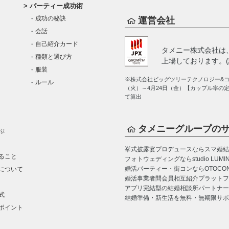
パーティー成功術
成功の秘訣
運営会社
会話
自己紹介カード
タメニー株式会社は
種類と選び方
上場しております。(証
服装
※株式会社ビッグツリーテクノロジー&コン
ルール
（火）～4月24日（金）【カップル率の
て算出
タメニーグループの
ぶ
挙式披露宴プロデュースならスマ婚
結
ること
フォトウェディングならstudio LUMI
婚活パーティー・街コンならOTOCO
について
婚活事業者間会員相互紹介プラットフォーム
アプリ完結型の結婚相談所パートナー
式
結婚準備・新生活を無料・無期限サポ
ポイント