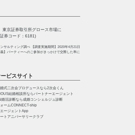
、
東京証券取引所グロース市場に
券コード：6181)
サルティング調べ 【調査実施期間】2020年4月21日
定義】パーティーへのご参加がきっかけで交際した率に
サービスサイト
婚式二次会プロデュースなら2次会くん
NOUS
結婚相談所ならパートナーエージェント
N
婚活診断なら成婚コンシェルジュ診断
CONNECT-ship
エージェントApp
ートアニバーサリークラブ