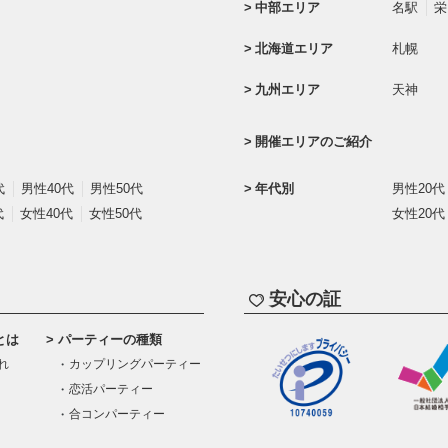
中部エリア
名駅
栄
北海道エリア
札幌
九州エリア
天神
開催エリアのご紹介
代
男性40代
男性50代
年代別
男性20代
代
女性40代
女性50代
女性20代
安心の証
とは
パーティーの種類
れ
カップリングパーティー
恋活パーティー
合コンパーティー