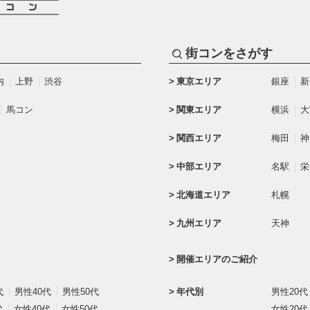
街コンをさがす
内
上野
渋谷
東京エリア
銀座
新
馬コン
関東エリア
横浜
大
関西エリア
梅田
神
中部エリア
名駅
栄
北海道エリア
札幌
九州エリア
天神
開催エリアのご紹介
代
男性40代
男性50代
年代別
男性20代
代
女性40代
女性50代
女性20代