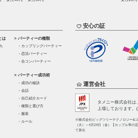
安心の証
とは
パーティーの種類
れ
カップリングパーティー
恋活パーティー
合コンパーティー
パーティー成功術
成功の秘訣
運営会社
会話
自己紹介カード
タメニー株式会社は
種類と選び方
上場しております。(証
服装
※株式会社ビッグツリーテクノロジー&コン
ルール
（火）～4月24日（金）【カップル率の
て算出