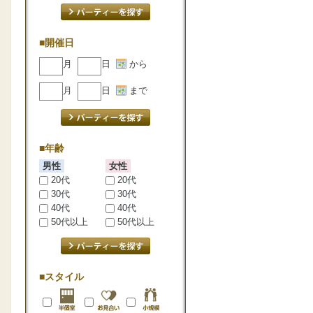
■開催日
月
日
から
月
日
まで
■年齢
男性
女性
20代
20代
30代
30代
40代
40代
50代以上
50代以上
■スタイル