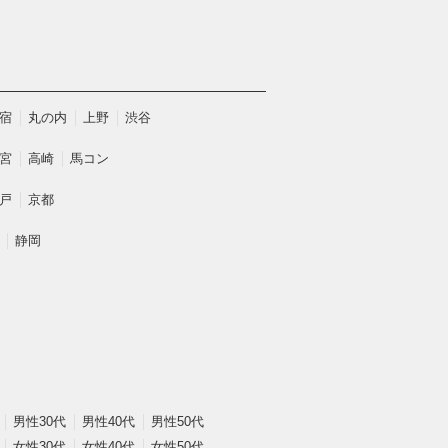
宿
丸の内
上野
渋谷
宮
高崎
馬コン
戸
京都
静岡
男性30代
男性40代
男性50代
女性30代
女性40代
女性50代