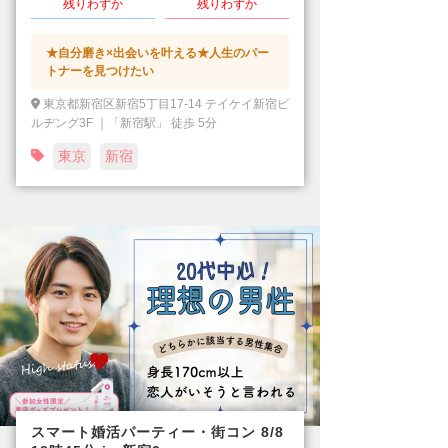
残りわずか
残りわずか
★自分磨き×出会いを叶える★人生のパー
トナーを見つけたい
東京都新宿区新宿5丁目17-14 テイケイ新宿ビ
ルヂング3F ｜「新宿駅」 徒歩 5分
東京
新宿
スマート婚活パーティー・街コン 8/8