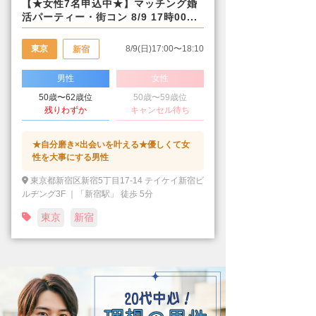
【★女性7名申込中★】マッチング婚
活パーティー・街コン 8/9 17時00...
東京
8/9(日)17:00〜18:10
新宿
男性
女性
50歳〜62歳位
50歳〜59歳位
残りわずか
キャンセル待ち
★自分磨き×出会いを叶える★優しくて女
性を大事にする男性
東京都新宿区新宿5丁目17-14 テイケイ新宿ビ
ルヂング3F ｜「新宿駅」 徒歩 5分
東京
新宿