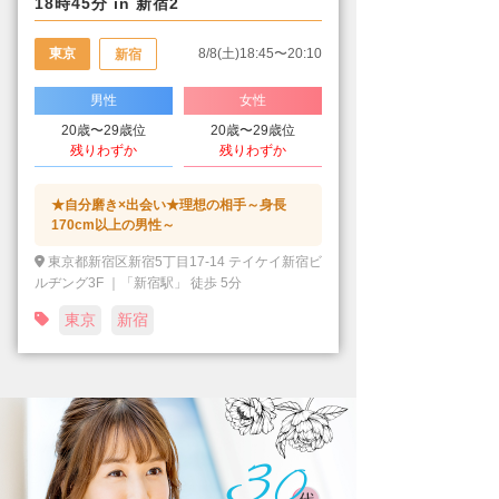
18時45分 in 新宿2
東京
8/8(土)18:45〜20:10
新宿
男性
女性
20歳〜29歳位
20歳〜29歳位
残りわずか
残りわずか
★自分磨き×出会い★理想の相手～身長
170cm以上の男性～
東京都新宿区新宿5丁目17-14 テイケイ新宿ビ
ルヂング3F ｜「新宿駅」 徒歩 5分
東京
新宿