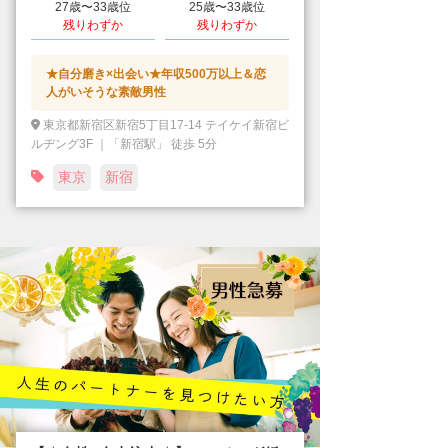
27歳〜33歳位
25歳〜33歳位
残りわずか
残りわずか
★自分磨き×出会い★年収500万以上＆恋
人がいそうな素敵男性
東京都新宿区新宿5丁目17-14 テイケイ新宿ビ
ルヂング3F ｜「新宿駅」 徒歩 5分
東京
新宿