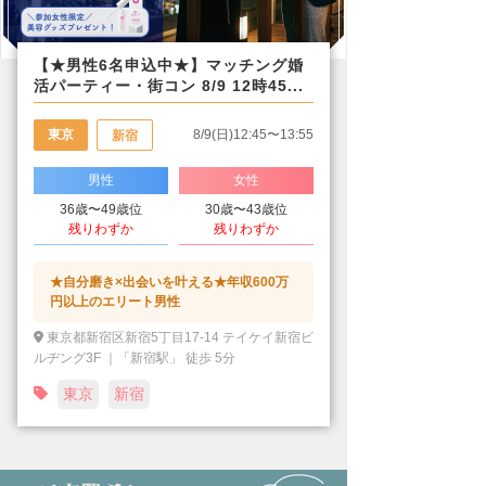
【★男性6名申込中★】マッチング婚
活パーティー・街コン 8/9 12時45...
東京
8/9(日)12:45〜13:55
新宿
男性
女性
36歳〜49歳位
30歳〜43歳位
残りわずか
残りわずか
★自分磨き×出会いを叶える★年収600万
円以上のエリート男性
東京都新宿区新宿5丁目17-14 テイケイ新宿ビ
ルヂング3F ｜「新宿駅」 徒歩 5分
東京
新宿