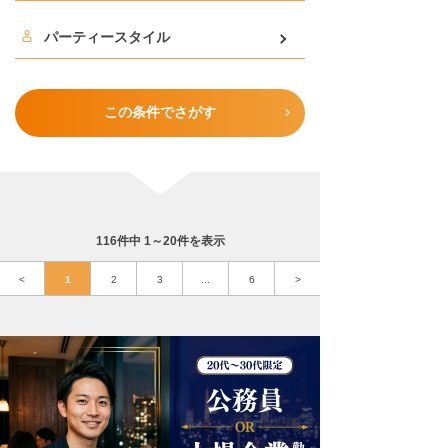
パーティースタイル
この条件でさがす
116件中 1～20件を表示
<
1
2
3
...
6
>