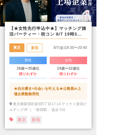
【★女性先行申込中★】マッチング婚
活パーティー・街コン 8/7 19時3...
東京
8/7(金)19:30〜20:40
新宿
男性
女性
28歳〜35歳位
24歳〜32歳位
残りわずか
残りわずか
★自分磨き×出会いを叶える★公務員or上
場企業勤務男性
東京都新宿区新宿5丁目17-14 テイケイ新宿ビ
ルヂング3F ｜「新宿駅」 徒歩 5分
東京
新宿