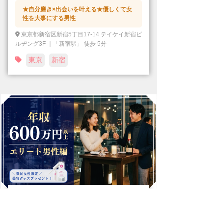
★自分磨き×出会いを叶える★優しくて女
性を大事にする男性
東京都新宿区新宿5丁目17-14 テイケイ新宿ビ
ルヂング3F ｜「新宿駅」 徒歩 5分
東京
新宿
【★男性6名申込中★】マッチング婚
活パーティー・街コン 8/11 12時4...