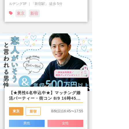
ルヂング3F ｜「新宿駅」 徒歩 5分
東京
新宿
【★男性6名申込中★】マッチング婚
活パーティー・街コン 8/9 16時45...
東京
8/9(日)16:45〜17:55
新宿
男性
女性