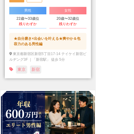
男性
女性
22歳〜33歳位
20歳〜32歳位
残りわずか
残りわずか
★自分磨き×出会いを叶える★爽やか＆包
容力のある男性編
東京都新宿区新宿5丁目17-14 テイケイ新宿ビ
ルヂング3F ｜「新宿駅」 徒歩 5分
東京
新宿