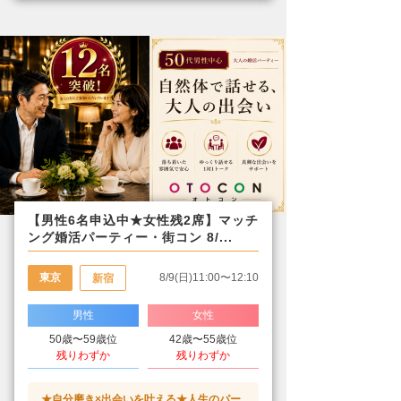
【男性6名申込中★女性残2席】マッチ
ング婚活パーティー・街コン 8/...
東京
8/9(日)11:00〜12:10
新宿
男性
女性
50歳〜59歳位
42歳〜55歳位
残りわずか
残りわずか
★自分磨き×出会いを叶える★人生のパー