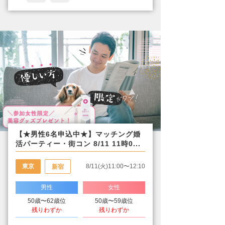
【★男性6名申込中★】マッチング婚
活パーティー・街コン 8/11 11時0...
東京
8/11(火)11:00〜12:10
新宿
男性
女性
50歳〜62歳位
50歳〜59歳位
残りわずか
残りわずか