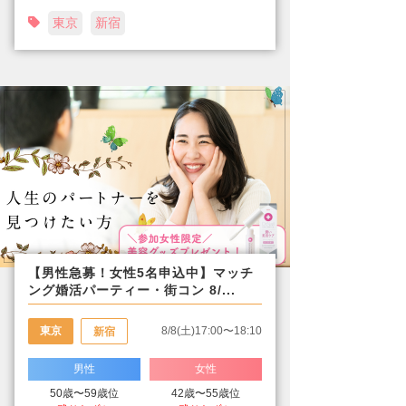
東京
新宿
【男性急募！女性5名申込中】マッチ
ング婚活パーティー・街コン 8/...
東京
8/8(土)17:00〜18:10
新宿
男性
女性
50歳〜59歳位
42歳〜55歳位