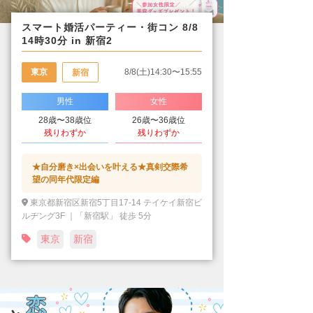
スマート婚活パーティー・街コン 8/8
14時30分 in 新宿2
東京
8/8(土)14:30〜15:55
新宿
男性
女性
28歳〜38歳位
26歳〜36歳位
残りわずか
残りわずか
★自分磨き×出会いを叶える★真剣交際希
望の同年代限定編
東京都新宿区新宿5丁目17-14 テイケイ新宿ビ
ルヂング3F ｜「新宿駅」 徒歩 5分
東京
新宿