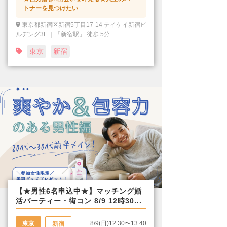
トナーを見つけたい
東京都新宿区新宿5丁目17-14 テイケイ新宿ビ
ルヂング3F ｜「新宿駅」 徒歩 5分
東京
新宿
【★男性6名申込中★】マッチング婚
活パーティー・街コン 8/9 12時30...
東京
8/9(日)12:30〜13:40
新宿