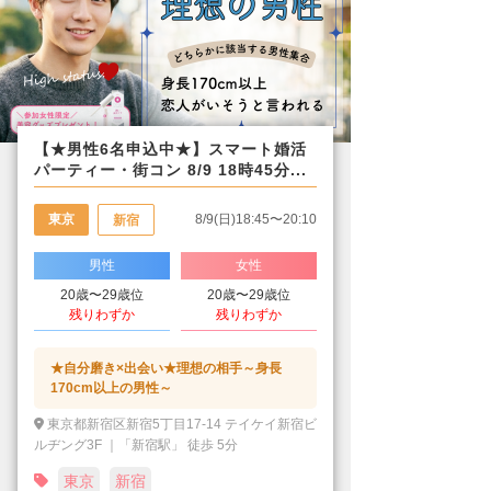
【★男性6名申込中★】スマート婚活
パーティー・街コン 8/9 18時45分...
東京
8/9(日)18:45〜20:10
新宿
男性
女性
20歳〜29歳位
20歳〜29歳位
残りわずか
残りわずか
★自分磨き×出会い★理想の相手～身長
170cm以上の男性～
東京都新宿区新宿5丁目17-14 テイケイ新宿ビ
ルヂング3F ｜「新宿駅」 徒歩 5分
東京
新宿