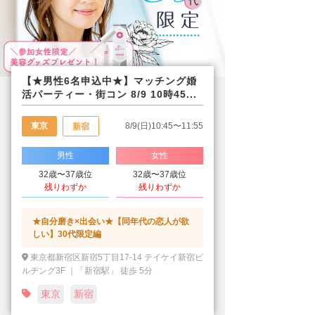
【★男性6名申込中★】マッチング婚
活パーティー・街コン 8/9 10時45...
東京
8/9(日)10:45〜11:55
新宿
男性
女性
32歳〜37歳位
32歳〜37歳位
残りわずか
残りわずか
★自分磨き×出会い★【同年代の恋人が欲
しい】30代限定編
東京都新宿区新宿5丁目17-14 テイケイ新宿ビ
ルヂング3F ｜「新宿駅」 徒歩 5分
東京
新宿