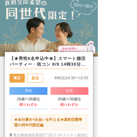
【★男性6名申込中★】スマート婚活
パーティー・街コン 8/9 14時30分...
東京
8/9(日)14:30〜15:55
新宿
男性
女性
28歳〜38歳位
26歳〜36歳位
残りわずか
残りわずか
★自分磨き×出会いを叶える★真剣交際希
望の同年代限定編
東京都新宿区新宿5丁目17-14 テイケイ新宿ビ