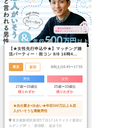
【★女性先行申込中★】マッチング婚
活パーティー・街コン 8/8 16時4...
東京
8/8(土)16:45〜17:55
新宿
男性
女性
27歳〜33歳位
25歳〜33歳位
残りわずか
残りわずか
★自分磨き×出会い★年収500万以上＆恋
人がいそうな素敵男性
東京都新宿区新宿5丁目17-14 テイケイ新宿ビ
ルヂング3F ｜「新宿駅」 徒歩 5分