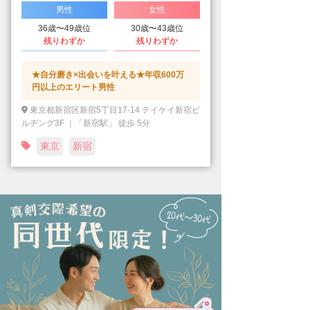
男性
女性
36歳〜49歳位
30歳〜43歳位
残りわずか
残りわずか
★自分磨き×出会いを叶える★年収600万
円以上のエリート男性
東京都新宿区新宿5丁目17-14 テイケイ新宿ビ
ルヂング3F ｜「新宿駅」 徒歩 5分
東京
新宿