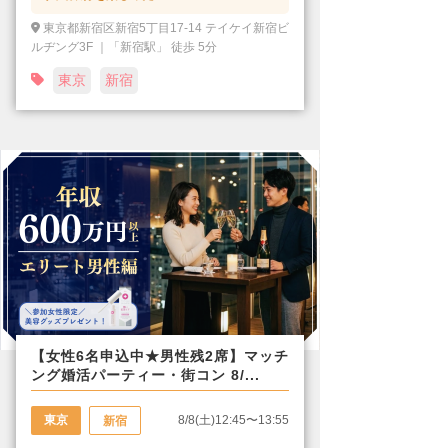
東京都新宿区新宿5丁目17-14 テイケイ新宿ビ
ルヂング3F ｜「新宿駅」 徒歩 5分
東京
新宿
【女性6名申込中★男性残2席】マッチ
ング婚活パーティー・街コン 8/...
東京
8/8(土)12:45〜13:55
新宿