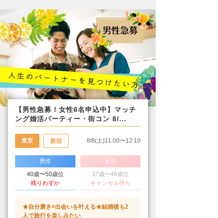
【男性急募！女性6名申込中】マッチ
ング婚活パーティー・街コン 8/...
東京
8/8(土)11:00〜12:10
新宿
男性
女性
40歳〜50歳位
37歳〜46歳位
残りわずか
キャンセル待ち
★自分磨き×出会いを叶える★結婚後も2
人で旅行を楽しみたい