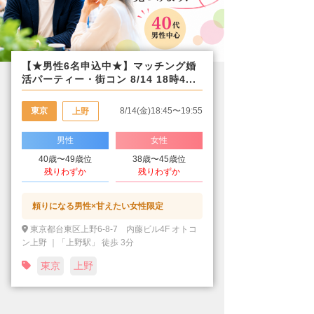
【★男性6名申込中★】マッチング婚
活パーティー・街コン 8/14 18時4...
東京
8/14(金)18:45〜19:55
上野
男性
女性
40歳〜49歳位
38歳〜45歳位
残りわずか
残りわずか
頼りになる男性×甘えたい女性限定
東京都台東区上野6-8-7 内藤ビル4F オトコ
ン上野 ｜「上野駅」 徒歩 3分
東京
上野