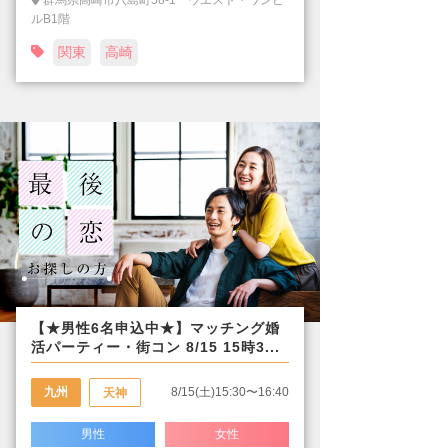
群馬県高崎市八島町58-1 ウエスト・ワンビ
ルB1階
関東
高崎
【★男性6名申込中★】マッチング婚
活パーティー・街コン 8/15 15時3...
九州
8/15(土)15:30〜16:40
天神
男性
女性