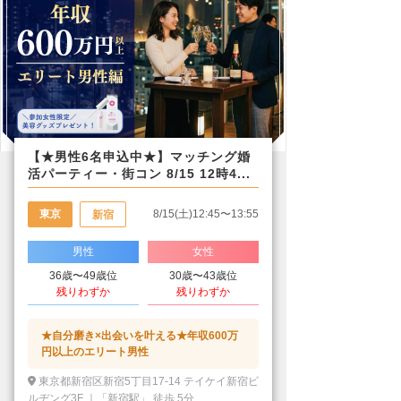
【★男性6名申込中★】マッチング婚
活パーティー・街コン 8/15 12時4...
東京
8/15(土)12:45〜13:55
新宿
男性
女性
36歳〜49歳位
30歳〜43歳位
残りわずか
残りわずか
★自分磨き×出会いを叶える★年収600万
円以上のエリート男性
東京都新宿区新宿5丁目17-14 テイケイ新宿ビ
ルヂング3F ｜「新宿駅」 徒歩 5分