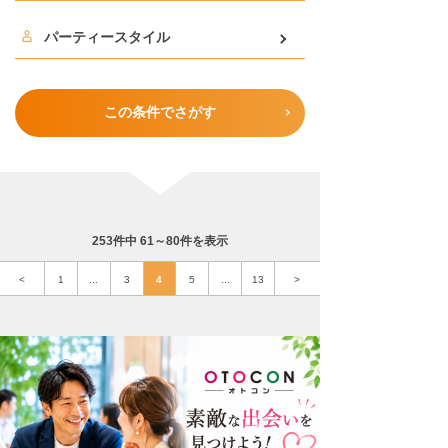
パーティースタイル
この条件でさがす
253件中 61～80件を表示
<
1
...
3
4
5
...
13
>