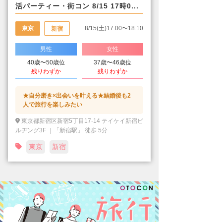
活パーティー・街コン 8/15 17時0...
東京
8/15(土)17:00〜18:10
新宿
男性
女性
40歳〜50歳位
37歳〜46歳位
残りわずか
残りわずか
★自分磨き×出会いを叶える★結婚後も2
人で旅行を楽しみたい
東京都新宿区新宿5丁目17-14 テイケイ新宿ビ
ルヂング3F ｜「新宿駅」 徒歩 5分
東京
新宿