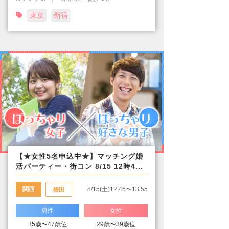
東京
新宿
【★女性5名申込中★】マッチング婚
活パーティー・街コン 8/15 12時4...
関西
8/15(土)12:45〜13:55
梅田
男性
女性
35歳〜47歳位
29歳〜39歳位