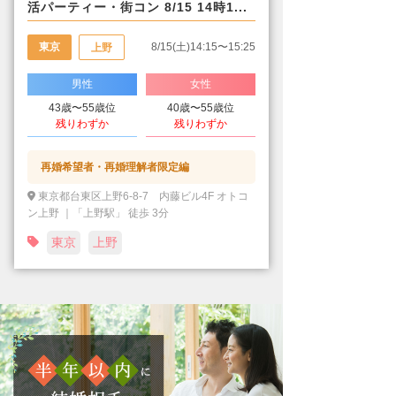
活パーティー・街コン 8/15 14時1...
東京
8/15(土)14:15〜15:25
上野
男性
女性
43歳〜55歳位
40歳〜55歳位
残りわずか
残りわずか
再婚希望者・再婚理解者限定編
東京都台東区上野6-8-7 内藤ビル4F オトコ
ン上野 ｜「上野駅」 徒歩 3分
東京
上野