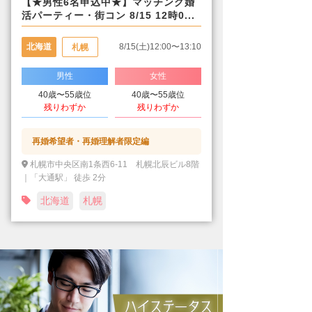
【★男性6名申込中★】マッチング婚
活パーティー・街コン 8/15 12時0...
北海道
8/15(土)12:00〜13:10
札幌
男性
女性
40歳〜55歳位
40歳〜55歳位
残りわずか
残りわずか
再婚希望者・再婚理解者限定編
札幌市中央区南1条西6-11 札幌北辰ビル8階
｜「大通駅」 徒歩 2分
北海道
札幌