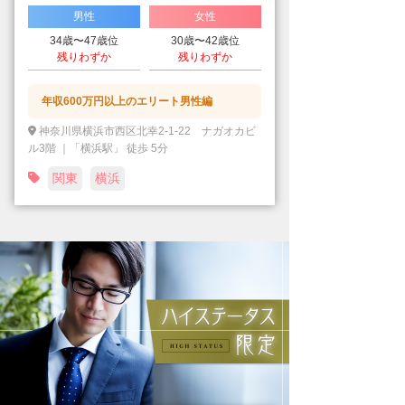
男性
女性
34歳〜47歳位
30歳〜42歳位
残りわずか
残りわずか
年収600万円以上のエリート男性編
神奈川県横浜市西区北幸2-1-22 ナガオカビ
ル3階 ｜「横浜駅」 徒歩 5分
関東
横浜