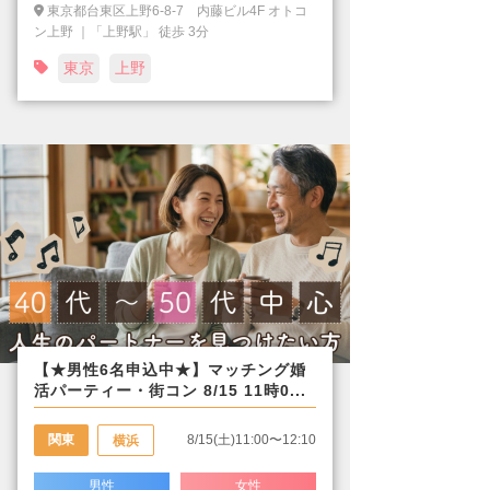
東京都台東区上野6-8-7 内藤ビル4F オトコ
ン上野 ｜「上野駅」 徒歩 3分
東京
上野
【★男性6名申込中★】マッチング婚
活パーティー・街コン 8/15 11時0...
関東
8/15(土)11:00〜12:10
横浜
男性
女性