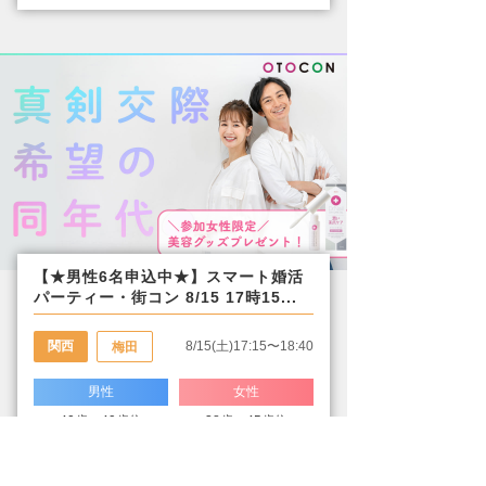
【★男性6名申込中★】スマート婚活
パーティー・街コン 8/15 17時15...
関西
8/15(土)17:15〜18:40
梅田
男性
女性
40歳〜49歳位
38歳〜45歳位
残りわずか
残りわずか