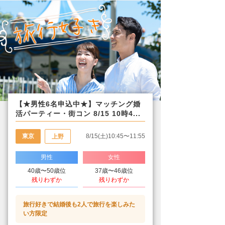
【★男性6名申込中★】マッチング婚
活パーティー・街コン 8/15 10時4...
東京
8/15(土)10:45〜11:55
上野
男性
女性
40歳〜50歳位
37歳〜46歳位
残りわずか
残りわずか
旅行好きで結婚後も2人で旅行を楽しみた
い方限定