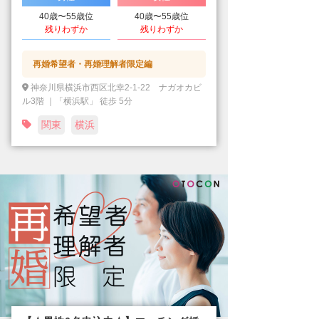
40歳〜55歳位
40歳〜55歳位
残りわずか
残りわずか
再婚希望者・再婚理解者限定編
神奈川県横浜市西区北幸2-1-22 ナガオカビ
ル3階 ｜「横浜駅」 徒歩 5分
関東
横浜