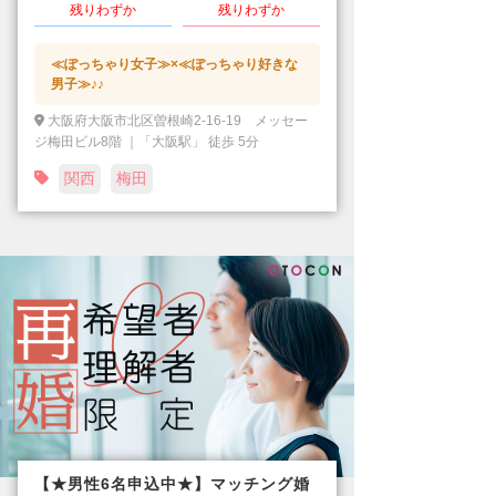
残りわずか
残りわずか
≪ぽっちゃり女子≫×≪ぽっちゃり好きな
男子≫♪♪
大阪府大阪市北区曽根崎2-16-19 メッセー
ジ梅田ビル8階 ｜「大阪駅」 徒歩 5分
関西
梅田
【★男性6名申込中★】マッチング婚