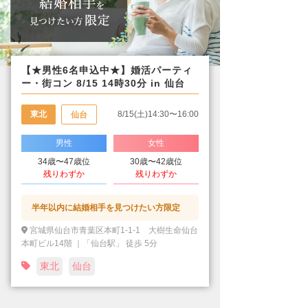
【★男性6名申込中★】婚活パーティ
ー・街コン 8/15 14時30分 in 仙台
東北
8/15(土)14:30〜16:00
仙台
男性
女性
34歳〜47歳位
30歳〜42歳位
残りわずか
残りわずか
半年以内に結婚相手を見つけたい方限定
宮城県仙台市青葉区本町1-1-1 大樹生命仙台
本町ビル14階 ｜「仙台駅」 徒歩 5分
東北
仙台