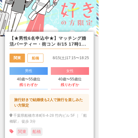
【★男性6名申込中★】マッチング婚
活パーティー・街コン 8/15 17時1...
関東
8/15(土)17:15〜18:25
船橋
男性
女性
40歳〜55歳位
40歳〜55歳位
残りわずか
残りわずか
旅行好きで結婚後も2人で旅行を楽しみた
い方限定
千葉県船橋市本町6-4-28 竹内ビル 5F ｜「船
橋駅」 徒歩 3分
関東
船橋