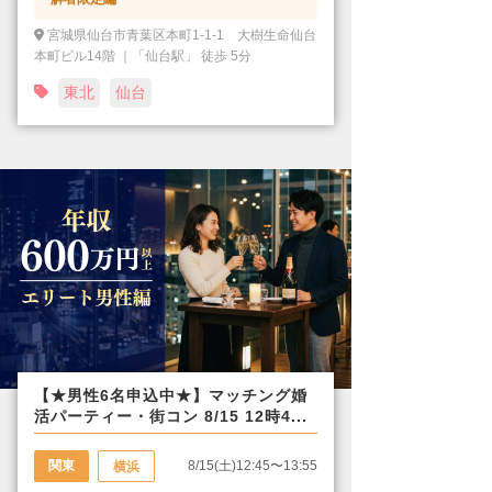
宮城県仙台市青葉区本町1-1-1 大樹生命仙台
本町ビル14階 ｜「仙台駅」 徒歩 5分
東北
仙台
【★男性6名申込中★】マッチング婚
活パーティー・街コン 8/15 12時4...
関東
8/15(土)12:45〜13:55
横浜