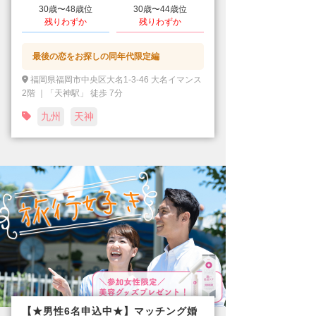
30歳〜48歳位
30歳〜44歳位
残りわずか
残りわずか
最後の恋をお探しの同年代限定編
福岡県福岡市中央区大名1-3-46 大名イマンス
2階 ｜「天神駅」 徒歩 7分
九州
天神
【★男性6名申込中★】マッチング婚