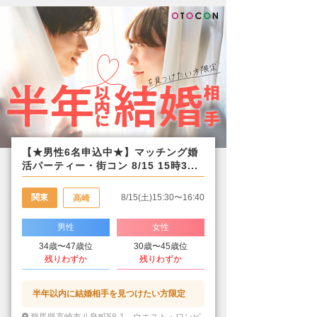
【★男性6名申込中★】マッチング婚
活パーティー・街コン 8/15 15時3...
関東
8/15(土)15:30〜16:40
高崎
男性
女性
34歳〜47歳位
30歳〜45歳位
残りわずか
残りわずか
半年以内に結婚相手を見つけたい方限定