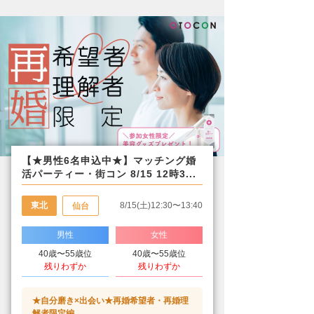
【★男性6名申込中★】マッチング婚
活パーティー・街コン 8/15 12時3...
東北
8/15(土)12:30〜13:40
仙台
男性
女性
40歳〜55歳位
40歳〜55歳位
残りわずか
残りわずか
★自分磨き×出会い★再婚希望者・再婚理
解者限定編