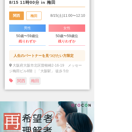
8/15 11時00分 in 梅田
関西
8/15(土)11:00〜12:10
梅田
男性
女性
50歳〜59歳位
50歳〜59歳位
残りわずか
残りわずか
人生のパートナーを見つけたい方限定
大阪府大阪市北区曽根崎2-16-19 メッセー
ジ梅田ビル8階 ｜「大阪駅」 徒歩 5分
関西
梅田