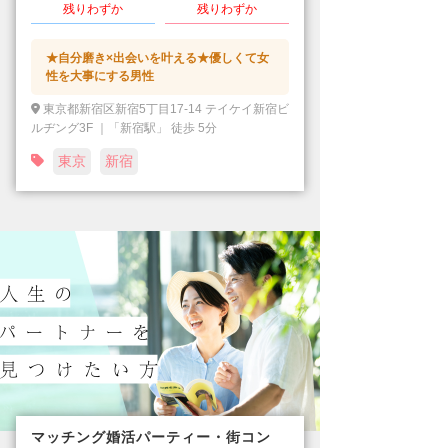
残りわずか
残りわずか
★自分磨き×出会いを叶える★優しくて女
性を大事にする男性
東京都新宿区新宿5丁目17-14 テイケイ新宿ビ
ルヂング3F ｜「新宿駅」 徒歩 5分
東京
新宿
マッチング婚活パーティー・街コン