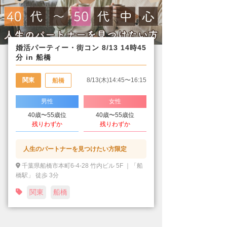
婚活パーティー・街コン 8/13 14時45
分 in 船橋
関東
8/13(木)14:45〜16:15
船橋
男性
女性
40歳〜55歳位
40歳〜55歳位
残りわずか
残りわずか
人生のパートナーを見つけたい方限定
千葉県船橋市本町6-4-28 竹内ビル 5F ｜「船
橋駅」 徒歩 3分
関東
船橋