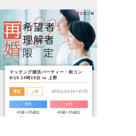
マッチング婚活パーティー・街コン
8/15 14時15分 in 上野
東京
8/15(土)14:15〜15:25
上野
男性
女性
43歳〜55歳位
40歳〜55歳位
残りわずか
残りわずか
再婚希望者・再婚理解者限定編