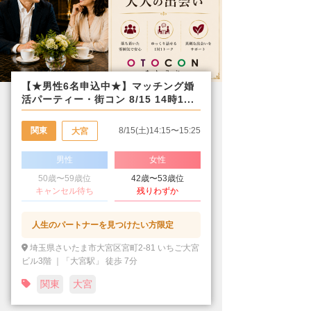
【★男性6名申込中★】マッチング婚
活パーティー・街コン 8/15 14時1...
関東
8/15(土)14:15〜15:25
大宮
男性
女性
50歳〜59歳位
42歳〜53歳位
キャンセル待ち
残りわずか
人生のパートナーを見つけたい方限定
埼玉県さいたま市大宮区宮町2-81 いちご大宮
ビル3階 ｜「大宮駅」 徒歩 7分
関東
大宮