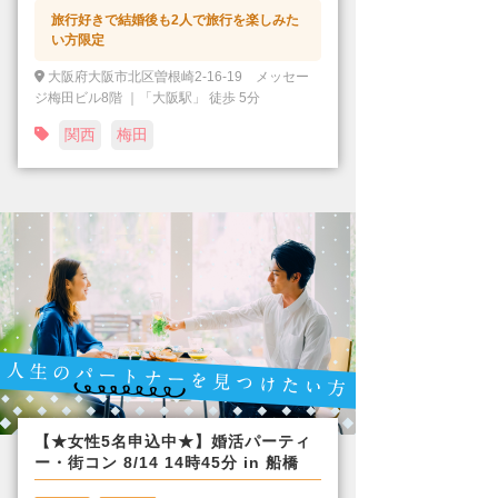
旅行好きで結婚後も2人で旅行を楽しみた
い方限定
大阪府大阪市北区曽根崎2-16-19 メッセー
ジ梅田ビル8階 ｜「大阪駅」 徒歩 5分
関西
梅田
【★女性5名申込中★】婚活パーティ
ー・街コン 8/14 14時45分 in 船橋