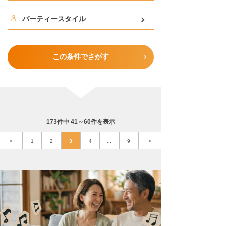
パーティースタイル
この条件でさがす
173件中 41～60件を表示
<
1
2
3
4
...
9
>