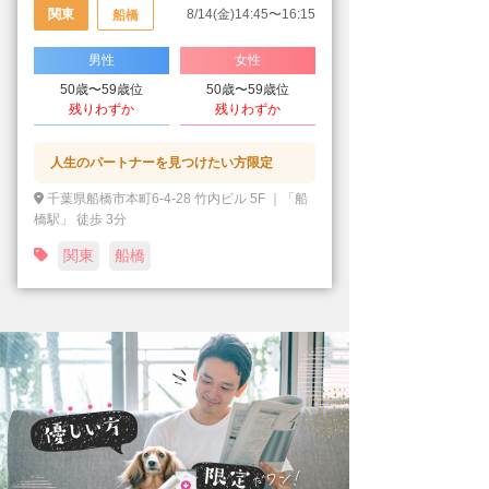
関東
8/14(金)14:45〜16:15
船橋
男性
女性
50歳〜59歳位
50歳〜59歳位
残りわずか
残りわずか
人生のパートナーを見つけたい方限定
千葉県船橋市本町6-4-28 竹内ビル 5F ｜「船
橋駅」 徒歩 3分
関東
船橋