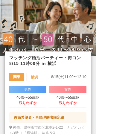
マッチング婚活パーティー・街コン
8/15 11時00分 in 横浜
関東
8/15(土)11:00〜12:10
横浜
男性
女性
40歳〜55歳位
40歳〜55歳位
残りわずか
残りわずか
再婚希望者・再婚理解者限定編
神奈川県横浜市西区北幸2-1-22 ナガオカビ
ル3階 ｜「横浜駅」 徒歩 5分