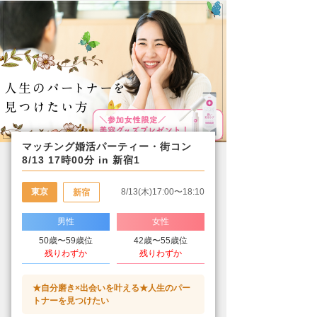
マッチング婚活パーティー・街コン
8/13 17時00分 in 新宿1
東京
8/13(木)17:00〜18:10
新宿
男性
女性
50歳〜59歳位
42歳〜55歳位
残りわずか
残りわずか
★自分磨き×出会いを叶える★人生のパー
トナーを見つけたい