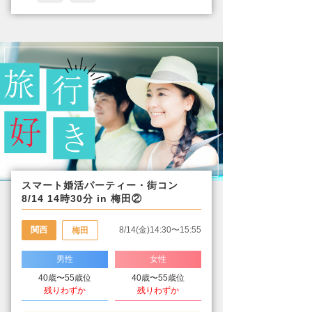
スマート婚活パーティー・街コン
8/14 14時30分 in 梅田②
関西
8/14(金)14:30〜15:55
梅田
男性
女性
40歳〜55歳位
40歳〜55歳位
残りわずか
残りわずか