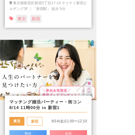
東京都新宿区新宿5丁目17-14 テイケイ新宿ビ
ルヂング3F ｜「新宿駅」 徒歩 5分
東京
新宿
マッチング婚活パーティー・街コン
8/14 11時00分 in 新宿1
東京
8/14(金)11:00〜12:10
新宿
男性
女性