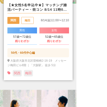
【★女性5名申込中★】マッチング婚
活パーティー・街コン 8/14 11時0...
関西
8/14(金)11:00〜12:10
梅田
男性
女性
57歳〜72歳位
52歳〜65歳位
残りわずか
残りわずか
50代・60代中心編
大阪府大阪市北区曽根崎2-16-19 メッセー
ジ梅田ビル8階 ｜「大阪駅」 徒歩 5分
関西
梅田