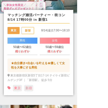
マッチング婚活パーティー・街コン
8/14 17時00分 in 新宿1
東京
8/14(金)17:00〜18:10
新宿
男性
女性
50歳〜62歳位
50歳〜59歳位
残りわずか
残りわずか
★自分磨き×出会いを叶える★優しくて女
性を大事にする男性
東京都新宿区新宿5丁目17-14 テイケイ新宿ビ
ルヂング3F ｜「新宿駅」 徒歩 5分
東京
新宿