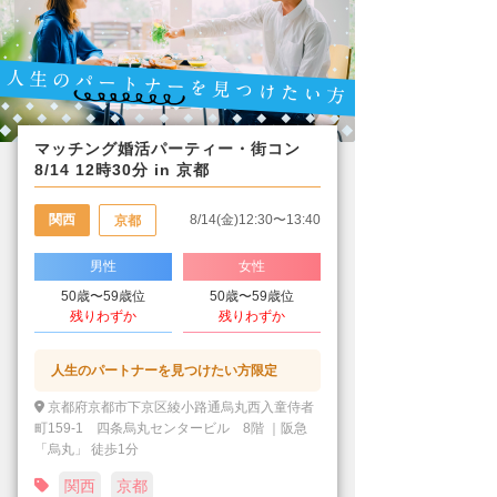
マッチング婚活パーティー・街コン
8/14 12時30分 in 京都
関西
8/14(金)12:30〜13:40
京都
男性
女性
50歳〜59歳位
50歳〜59歳位
残りわずか
残りわずか
人生のパートナーを見つけたい方限定
京都府京都市下京区綾小路通烏丸西入童侍者
町159-1 四条烏丸センタービル 8階 ｜阪急
「烏丸」 徒歩1分
関西
京都