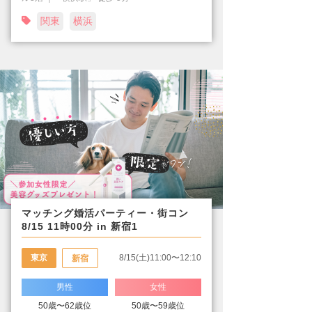
関東
横浜
マッチング婚活パーティー・街コン
8/15 11時00分 in 新宿1
東京
8/15(土)11:00〜12:10
新宿
男性
女性
50歳〜62歳位
50歳〜59歳位