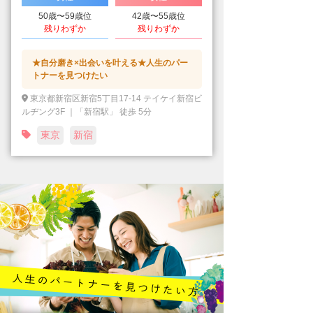
50歳〜59歳位
42歳〜55歳位
残りわずか
残りわずか
★自分磨き×出会いを叶える★人生のパー
トナーを見つけたい
東京都新宿区新宿5丁目17-14 テイケイ新宿ビ
ルヂング3F ｜「新宿駅」 徒歩 5分
東京
新宿