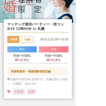
マッチング婚活パーティー・街コン
8/15 12時00分 in 札幌
北海道
8/15(土)12:00〜13:10
札幌
男性
女性
40歳〜55歳位
40歳〜55歳位
残りわずか
残りわずか
再婚希望者・再婚理解者限定編
札幌市中央区南1条西6-11 札幌北辰ビル8階
｜「大通駅」 徒歩 2分
北海道
札幌