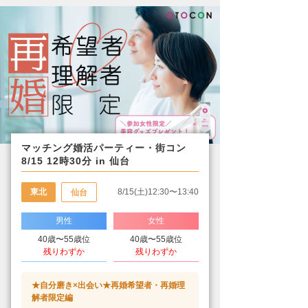
マッチング婚活パーティー・街コン
8/15 12時30分 in 仙台
東北
8/15(土)12:30〜13:40
仙台
男性
女性
40歳〜55歳位
40歳〜55歳位
残りわずか
残りわずか
★自分磨き×出会い★再婚希望者・再婚理
解者限定編