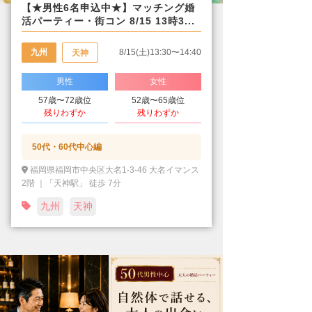
【★男性6名申込中★】マッチング婚
活パーティー・街コン 8/15 13時3...
九州
8/15(土)13:30〜14:40
天神
男性
女性
57歳〜72歳位
52歳〜65歳位
残りわずか
残りわずか
50代・60代中心編
福岡県福岡市中央区大名1-3-46 大名イマンス
2階 ｜「天神駅」 徒歩 7分
九州
天神