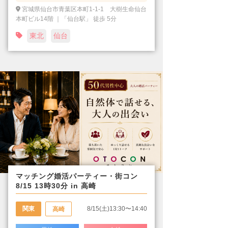
宮城県仙台市青葉区本町1-1-1 大樹生命仙台
本町ビル14階 ｜「仙台駅」 徒歩 5分
東北
仙台
マッチング婚活パーティー・街コン
8/15 13時30分 in 高崎
関東
8/15(土)13:30〜14:40
高崎