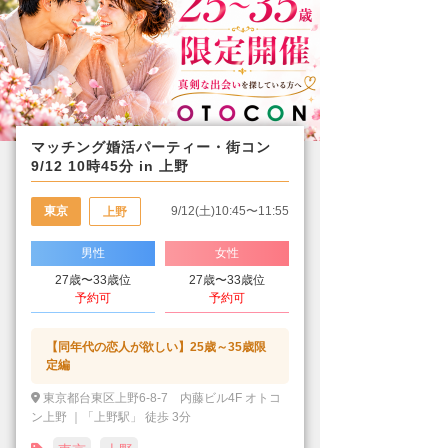
マッチング婚活パーティー・街コン
9/12 10時45分 in 上野
東京
9/12(土)10:45〜11:55
上野
男性
女性
27歳〜33歳位
27歳〜33歳位
予約可
予約可
【同年代の恋人が欲しい】25歳～35歳限
定編
東京都台東区上野6-8-7 内藤ビル4F オトコ
ン上野 ｜「上野駅」 徒歩 3分