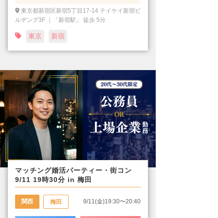
東京都新宿区新宿5丁目17-14 テイケイ新宿ビ
ルヂング3F ｜「新宿駅」 徒歩 5分
東京
新宿
マッチング婚活パーティー・街コン
9/11 19時30分 in 梅田
関西
9/11(金)19:30〜20:40
梅田