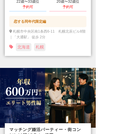
22歳〜33歳位
20歳〜32歳位
予約可
予約可
恋する同年代限定編
札幌市中央区南1条西6-11 札幌北辰ビル8階
｜「大通駅」 徒歩 2分
北海道
札幌
マッチング婚活パーティー・街コン