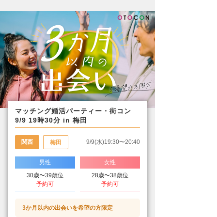
マッチング婚活パーティー・街コン
9/9 19時30分 in 梅田
関西
9/9(水)19:30〜20:40
梅田
男性
女性
30歳〜39歳位
28歳〜38歳位
予約可
予約可
3か月以内の出会いを希望の方限定