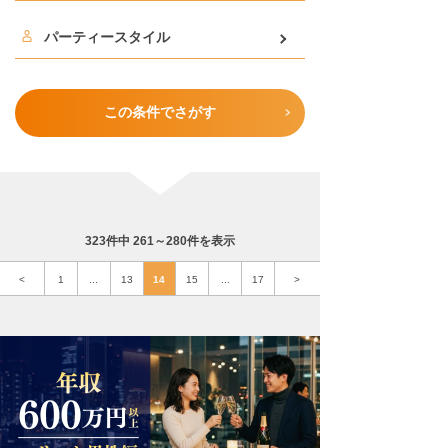
パーティースタイル
この条件でさがす
323件中 261～280件を表示
<
1
...
13
14
15
...
17
>