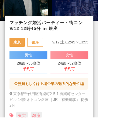
マッチング婚活パーティー・街コン
9/12 12時45分 in 銀座
東京
9/12(土)12:45〜13:55
銀座
男性
女性
28歳〜35歳位
24歳〜32歳位
予約可
予約可
公務員もしくは上場企業の魅力的な男性編
東京都千代田区有楽町2-5-1 有楽町センター
ビル 14階 オトコン銀座 ｜JR「有楽町駅」 徒歩
2分
東京
銀座