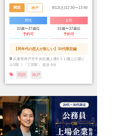
関西
9/12(土)12:30〜13:40
神戸
男性
女性
32歳〜37歳位
32歳〜37歳位
予約可
予約可
【同年代の恋人が欲しい】30代限定編
兵庫県神戸市中央区磯上通6-1-1 磯上公園ビ
ル5階 ｜「三宮駅」 徒歩 6分
関西
神戸