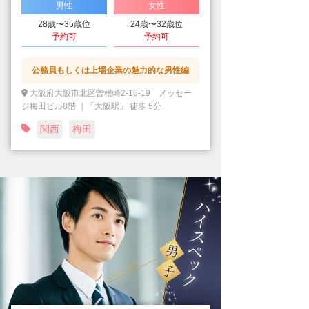
男性
女性
28歳〜35歳位
24歳〜32歳位
予約可
予約可
公務員もしくは上場企業の魅力的な男性編
大阪府大阪市北区曽根崎2-16-19 メッセー
ジ梅田ビル8階 ｜「大阪駅」 徒歩 5分
関西
梅田