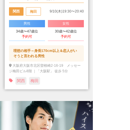
関西
9/10(木)19:30〜20:40
梅田
男性
女性
34歳〜47歳位
30歳〜42歳位
予約可
予約可
理想の相手～身長170cm以上＆恋人がい
そうと言われる男性
大阪府大阪市北区曽根崎2-16-19 メッセー
ジ梅田ビル8階 ｜「大阪駅」 徒歩 5分
関西
梅田