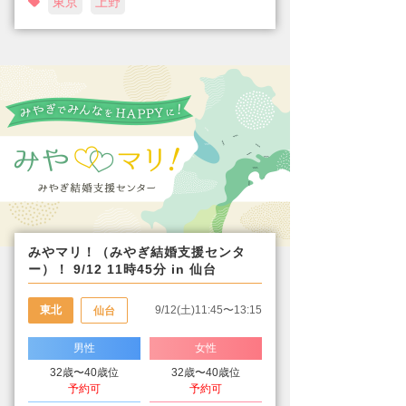
東京
上野
みやマリ！（みやぎ結婚支援センタ
ー）！ 9/12 11時45分 in 仙台
東北
9/12(土)11:45〜13:15
仙台
男性
女性
32歳〜40歳位
32歳〜40歳位
予約可
予約可