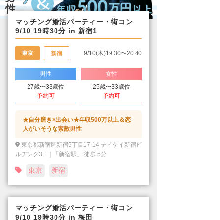
マッチング婚活パーティー・街コン
9/10 19時30分 in 新宿1
東京
9/10(木)19:30〜20:40
新宿
男性
女性
27歳〜33歳位
25歳〜33歳位
予約可
予約可
★自分磨き×出会い★年収500万以上＆恋
人がいそうな素敵男性
東京都新宿区新宿5丁目17-14 テイケイ新宿ビ
ルヂング3F ｜「新宿駅」 徒歩 5分
東京
新宿
マッチング婚活パーティー・街コン
9/10 19時30分 in 梅田