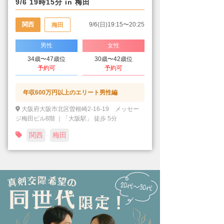
9/6 19時15分 in 梅田
関西
9/6(日)19:15〜20:25
梅田
男性
女性
34歳〜47歳位
30歳〜42歳位
予約可
予約可
年収600万円以上のエリート男性編
大阪府大阪市北区曽根崎2-16-19 メッセー
ジ梅田ビル8階 ｜「大阪駅」 徒歩 5分
関西
梅田