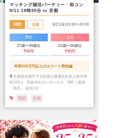
マッチング婚活パーティー・街コン
9/11 19時30分 in 京都
関西
9/11(金)19:30〜20:40
京都
男性
女性
27歳〜39歳位
22歳〜36歳位
予約可
予約可
年収500万円以上のエリート男性編
京都府京都市下京区綾小路通烏丸西入童侍者
町159-1 四条烏丸センタービル 8階 ｜阪急
「烏丸」 徒歩1分
関西
京都