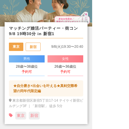
マッチング婚活パーティー・街コン
9/8 19時30分 in 新宿1
東京
9/8(火)19:30〜20:40
新宿
男性
女性
28歳〜38歳位
26歳〜36歳位
予約可
予約可
★自分磨き×出会いを叶える★真剣交際希
望の同年代限定編
東京都新宿区新宿5丁目17-14 テイケイ新宿ビ
ルヂング3F ｜「新宿駅」 徒歩 5分
東京
新宿