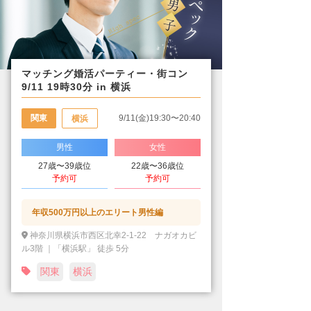
マッチング婚活パーティー・街コン
9/11 19時30分 in 横浜
関東
9/11(金)19:30〜20:40
横浜
男性
女性
27歳〜39歳位
22歳〜36歳位
予約可
予約可
年収500万円以上のエリート男性編
神奈川県横浜市西区北幸2-1-22 ナガオカビ
ル3階 ｜「横浜駅」 徒歩 5分
関東
横浜