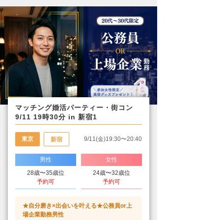
マッチング婚活パーティー・街コン
9/11 19時30分 in 新宿1
東京
9/11(金)19:30〜20:40
新宿
男性
女性
28歳〜35歳位
24歳〜32歳位
予約可
予約可
★自分磨き×出会いを叶える★公務員or上
場企業勤務男性