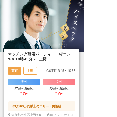
マッチング婚活パーティー・街コン
9/6 18時45分 in 上野
東京
9/6(日)18:45〜19:55
上野
男性
女性
27歳〜39歳位
22歳〜36歳位
予約可
予約可
年収500万円以上のエリート男性編
東京都台東区上野6-8-7 内藤ビル4F オトコ