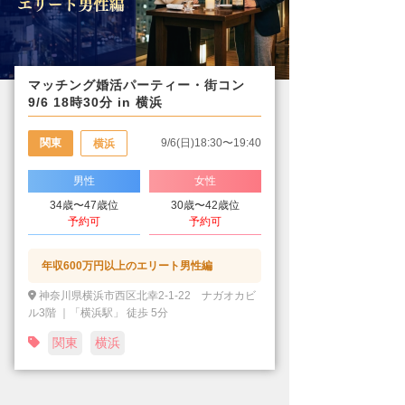
マッチング婚活パーティー・街コン
9/6 18時30分 in 横浜
関東
9/6(日)18:30〜19:40
横浜
男性
女性
34歳〜47歳位
30歳〜42歳位
予約可
予約可
年収600万円以上のエリート男性編
神奈川県横浜市西区北幸2-1-22 ナガオカビ
ル3階 ｜「横浜駅」 徒歩 5分
関東
横浜