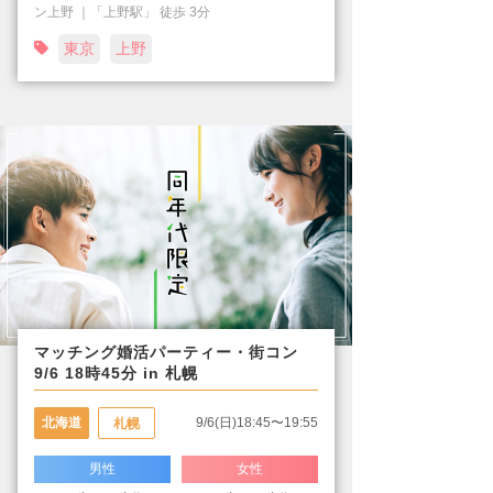
ン上野 ｜「上野駅」 徒歩 3分
東京
上野
マッチング婚活パーティー・街コン
9/6 18時45分 in 札幌
北海道
9/6(日)18:45〜19:55
札幌
男性
女性