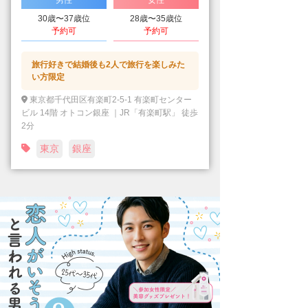
男性
女性
30歳〜37歳位
28歳〜35歳位
予約可
予約可
旅行好きで結婚後も2人で旅行を楽しみた
い方限定
東京都千代田区有楽町2-5-1 有楽町センター
ビル 14階 オトコン銀座 ｜JR「有楽町駅」 徒歩
2分
東京
銀座