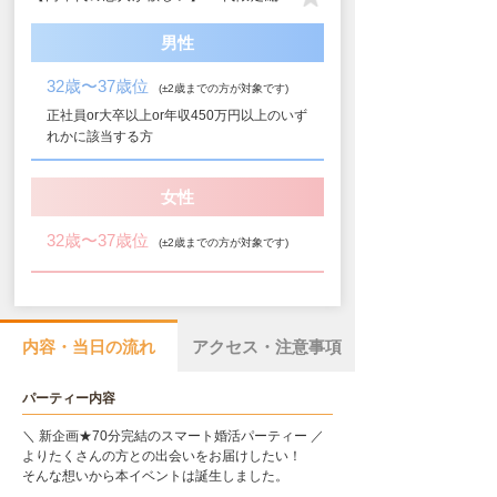
男性
32歳〜37歳位
(±2歳までの方が対象です)
正社員or大卒以上or年収450万円以上のいず
れかに該当する方
女性
32歳〜37歳位
(±2歳までの方が対象です)
内容・当日の流れ
アクセス・注意事項
パーティー内容
＼ 新企画★70分完結のスマート婚活パーティー ／
よりたくさんの方との出会いをお届けしたい！
そんな想いから本イベントは誕生しました。