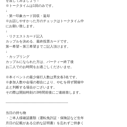
を渡してみましょう！
※トークタイムは1回のみです。
↓
・第一印象カード回収・返却
※お話しやすかった方のチェックはトークタイム中
にお願い致します。
↓
・リクエストカード記入
カップルを決める、最終投票カードです。
第一希望～第三希望までご記入頂けます。
↓
・カップリング
カップルになられた方は、パーティー終了後
お二人でのお時間をお過ごしくださいませ。
※本イベントの最少催行人数は男女各3名です。
※参加人数や会場の都合により、やむを得ず開催中
止と判断する場合がございます。
その際は開始時刻の3時間前後にご連絡致します。
-------------------------------------------------------
当日の持ち物
・ご本人様確認書類（運転免許証・保険証など生年
月日の記載がある公的な証明書）を忘れずご持参く