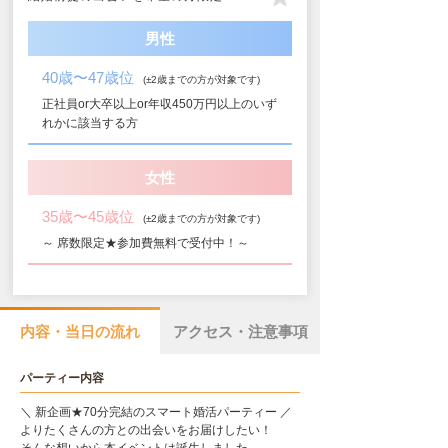
男性
40歳〜47歳位
(±2歳までの方が対象です)
正社員or大卒以上or年収450万円以上のいず
れかに該当する方
女性
35歳〜45歳位
(±2歳までの方が対象です)
～ 席数限定★参加費無料で受付中！～
内容・当日の流れ
アクセス・注意事項
パーティー内容
＼ 新企画★70分完結のスマート婚活パーティー ／
よりたくさんの方との出会いをお届けしたい！