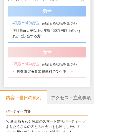
男性
40歳〜49歳位
(±2歳までの方が対象です)
正社員or大卒以上or年収450万円以上のいず
れかに該当する方
女性
38歳〜44歳位
(±2歳までの方が対象です)
～ 席数限定★参加費無料で受付中！～
内容・当日の流れ
アクセス・注意事項
パーティー内容
＼ 新企画★70分完結のスマート婚活パーティー ／
よりたくさんの方との出会いをお届けしたい！