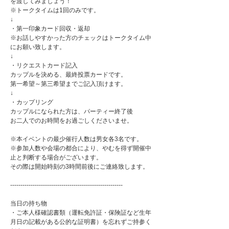
を渡してみましょう！
※トークタイムは1回のみです。
↓
・第一印象カード回収・返却
※お話しやすかった方のチェックはトークタイム中
にお願い致します。
↓
・リクエストカード記入
カップルを決める、最終投票カードです。
第一希望～第三希望までご記入頂けます。
↓
・カップリング
カップルになられた方は、パーティー終了後
お二人でのお時間をお過ごしくださいませ。
※本イベントの最少催行人数は男女各3名です。
※参加人数や会場の都合により、やむを得ず開催中
止と判断する場合がございます。
その際は開始時刻の3時間前後にご連絡致します。
-------------------------------------------------------
当日の持ち物
・ご本人様確認書類（運転免許証・保険証など生年
月日の記載がある公的な証明書）を忘れずご持参く