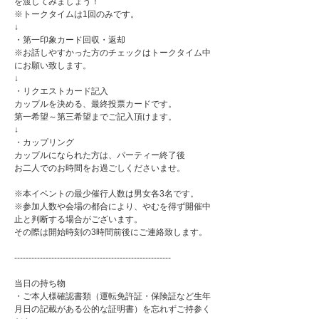
を渡してみましょう！
※トークタイムは1回のみです。
↓
・第一印象カード回収・返却
※お話しやすかった方のチェックはトークタイム中
にお願い致します。
↓
・リクエストカード記入
カップルを決める、最終投票カードです。
第一希望～第三希望までご記入頂けます。
↓
・カップリング
カップルになられた方は、パーティー終了後
お二人でのお時間をお過ごしくださいませ。
※本イベントの最少催行人数は男女各3名です。
※参加人数や会場の都合により、やむを得ず開催中
止と判断する場合がございます。
その際は開始時刻の3時間前後にご連絡致します。
-------------------------------------------------------
当日の持ち物
・ご本人様確認書類（運転免許証・保険証など生年
月日の記載がある公的な証明書）を忘れずご持参く