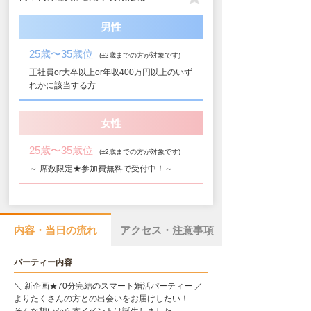
男性
25歳〜35歳位
(±2歳までの方が対象です)
正社員or大卒以上or年収400万円以上のいず
れかに該当する方
女性
25歳〜35歳位
(±2歳までの方が対象です)
～ 席数限定★参加費無料で受付中！～
内容・当日の流れ
アクセス・注意事項
パーティー内容
＼ 新企画★70分完結のスマート婚活パーティー ／
よりたくさんの方との出会いをお届けしたい！