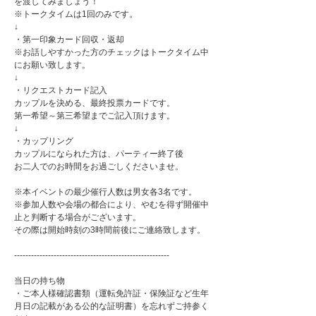
を渡してみましょう！
※トークタイムは1回のみです。
↓
・第一印象カード回収・返却
※お話しやすかった方のチェックはトークタイム中
にお願い致します。
↓
・リクエストカード記入
カップルを決める、最終投票カードです。
第一希望～第三希望までご記入頂けます。
↓
・カップリング
カップルになられた方は、パーティー終了後
お二人でのお時間をお過ごしくださいませ。
※本イベントの最少催行人数は男女各3名です。
※参加人数や会場の都合により、やむを得ず開催中
止と判断する場合がございます。
その際は開始時刻の3時間前後にご連絡致します。
-------------------------------------------------------
当日の持ち物
・ご本人様確認書類（運転免許証・保険証など生年
月日の記載がある公的な証明書）を忘れずご持参く