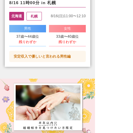
8/16 11時00分 in 札幌
北海道
8/16(日)11:00〜12:10
札幌
男性
女性
37歳〜44歳位
33歳〜40歳位
残りわずか
残りわずか
安定収入で優しいと言われる男性編