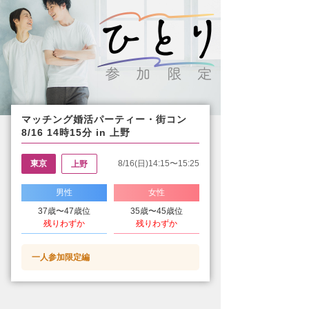
マッチング婚活パーティー・街コン
8/16 14時15分 in 上野
東京
8/16(日)14:15〜15:25
上野
男性
女性
37歳〜47歳位
35歳〜45歳位
残りわずか
残りわずか
一人参加限定編