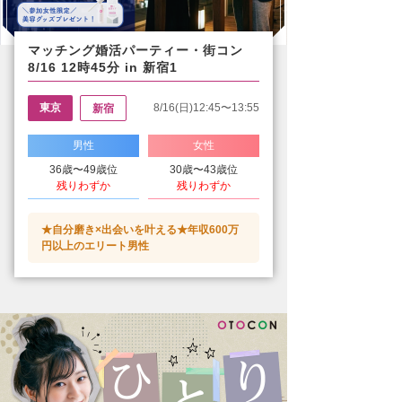
マッチング婚活パーティー・街コン
8/16 12時45分 in 新宿1
東京
8/16(日)12:45〜13:55
新宿
男性
女性
36歳〜49歳位
30歳〜43歳位
残りわずか
残りわずか
★自分磨き×出会いを叶える★年収600万
円以上のエリート男性