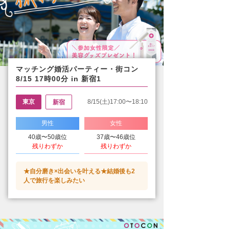
マッチング婚活パーティー・街コン
8/15 17時00分 in 新宿1
東京
8/15(土)17:00〜18:10
新宿
男性
女性
40歳〜50歳位
37歳〜46歳位
残りわずか
残りわずか
★自分磨き×出会いを叶える★結婚後も2
人で旅行を楽しみたい