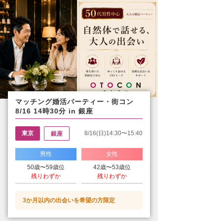
マッチング婚活パーティー・街コン
8/16 14時30分 in 銀座
東京
8/16(日)14:30〜15:40
銀座
男性
女性
50歳〜59歳位
42歳〜53歳位
残りわずか
残りわずか
3か月以内の出会いを希望の方限定