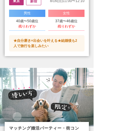
東京
8/16(日)11:00〜12:10
新宿
男性
女性
40歳〜50歳位
37歳〜46歳位
残りわずか
残りわずか
★自分磨き×出会いを叶える★結婚後も2
人で旅行を楽しみたい
マッチング婚活パーティー・街コン