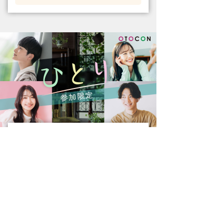
マッチング婚活パーティー・街コン
8/16 16時45分 in 横浜
関東
8/16(日)16:45〜17:55
横浜
男性
女性
40歳〜47歳位
35歳〜45歳位
残りわずか
残りわずか