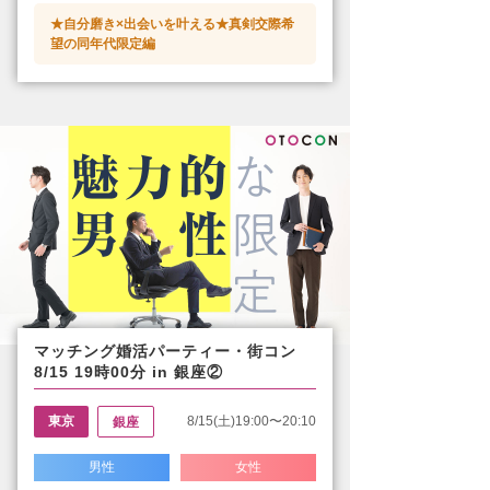
★自分磨き×出会いを叶える★真剣交際希
望の同年代限定編
マッチング婚活パーティー・街コン
8/15 19時00分 in 銀座②
東京
8/15(土)19:00〜20:10
銀座
男性
女性