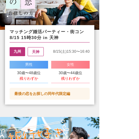
マッチング婚活パーティー・街コン
8/15 15時30分 in 天神
九州
8/15(土)15:30〜16:40
天神
男性
女性
30歳〜48歳位
30歳〜44歳位
残りわずか
残りわずか
最後の恋をお探しの同年代限定編