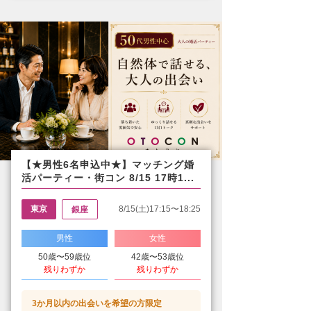
【★男性6名申込中★】マッチング婚
活パーティー・街コン 8/15 17時1...
東京
8/15(土)17:15〜18:25
銀座
男性
女性
50歳〜59歳位
42歳〜53歳位
残りわずか
残りわずか
3か月以内の出会いを希望の方限定