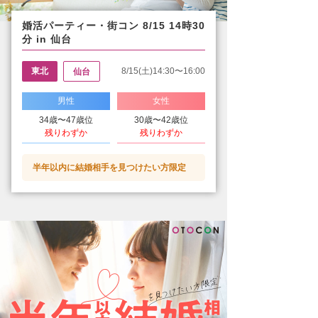
婚活パーティー・街コン 8/15 14時30
分 in 仙台
東北
8/15(土)14:30〜16:00
仙台
男性
女性
34歳〜47歳位
30歳〜42歳位
残りわずか
残りわずか
半年以内に結婚相手を見つけたい方限定