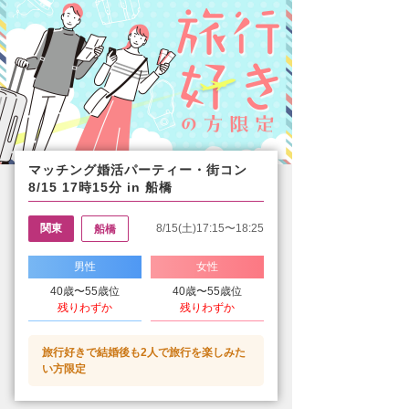
マッチング婚活パーティー・街コン
8/15 17時15分 in 船橋
関東
8/15(土)17:15〜18:25
船橋
男性
女性
40歳〜55歳位
40歳〜55歳位
残りわずか
残りわずか
旅行好きで結婚後も2人で旅行を楽しみた
い方限定