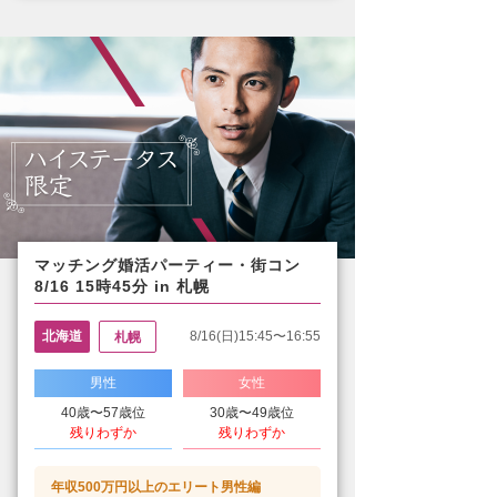
マッチング婚活パーティー・街コン
8/16 15時45分 in 札幌
北海道
8/16(日)15:45〜16:55
札幌
男性
女性
40歳〜57歳位
30歳〜49歳位
残りわずか
残りわずか
年収500万円以上のエリート男性編