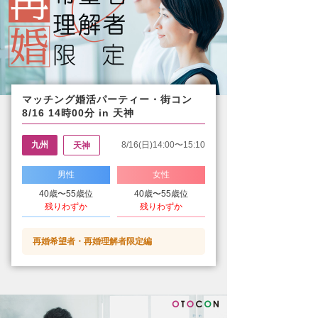
マッチング婚活パーティー・街コン
8/16 14時00分 in 天神
九州
8/16(日)14:00〜15:10
天神
男性
女性
40歳〜55歳位
40歳〜55歳位
残りわずか
残りわずか
再婚希望者・再婚理解者限定編