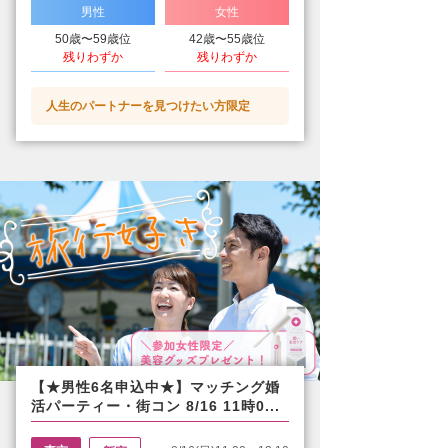
男性
女性
50歳〜59歳位
42歳〜55歳位
残りわずか
残りわずか
人生のパートナーを見つけたい方限定
【★男性6名申込中★】マッチング婚
活パーティー・街コン 8/16 11時0...