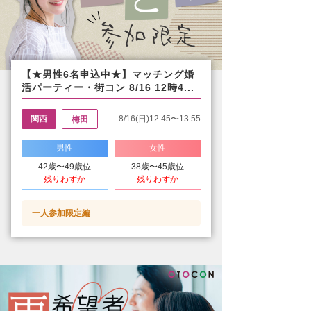
【★男性6名申込中★】マッチング婚
活パーティー・街コン 8/16 12時4...
関西
8/16(日)12:45〜13:55
梅田
男性
女性
42歳〜49歳位
38歳〜45歳位
残りわずか
残りわずか
一人参加限定編