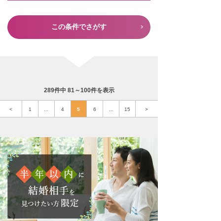
この条件でさがす
289件中 81～100件を表示
<
1
...
4
5
6
...
15
>