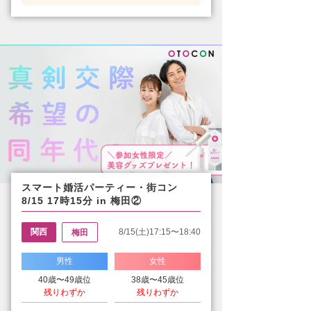
スマート婚活パーティー・街コン
8/15 17時15分 in 梅田②
関西
8/15(土)17:15〜18:40
梅田
男性
女性
40歳〜49歳位
38歳〜45歳位
残りわずか
残りわずか