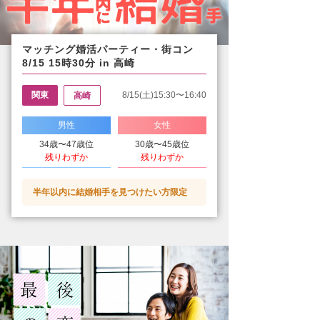
マッチング婚活パーティー・街コン
8/15 15時30分 in 高崎
関東
8/15(土)15:30〜16:40
高崎
男性
女性
34歳〜47歳位
30歳〜45歳位
残りわずか
残りわずか
半年以内に結婚相手を見つけたい方限定