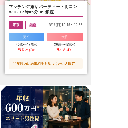
マッチング婚活パーティー・街コン
8/16 12時45分 in 銀座
東京
8/16(日)12:45〜13:55
銀座
男性
女性
40歳〜47歳位
36歳〜43歳位
残りわずか
残りわずか
半年以内に結婚相手を見つけたい方限定