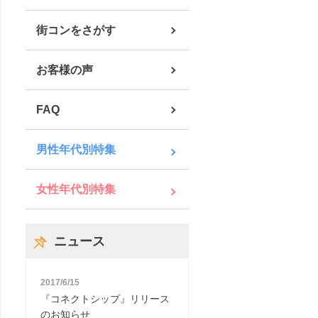
街コンをさがす
お客様の声
FAQ
男性年代別特集
女性年代別特集
ニュース
2017/6/15
『コネクトシップ』リリース
のお知らせ