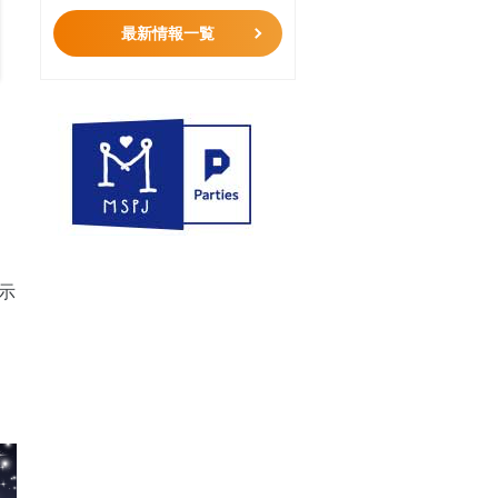
最新情報一覧
表示