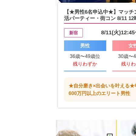
【★男性6名申込中★】マッチ
活パーティー・街コン 8/11 12時4
8/11(火)12:4
新宿
男性
女
36歳〜49歳位
30歳〜
残りわずか
残りわ
★自分磨き×出会いを叶える★
600万円以上のエリート男性