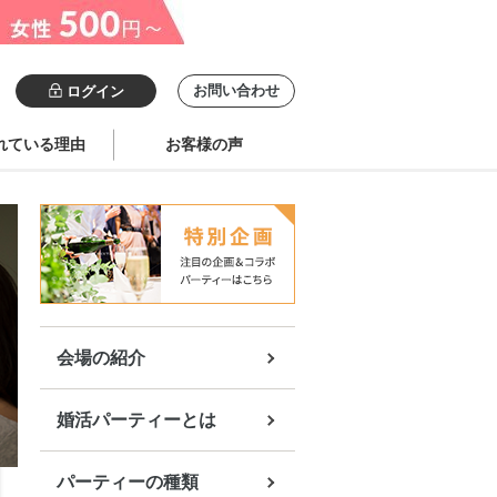
お問い合わせ
ログイン
れている理由
お客様の声
会場の紹介
婚活パーティーとは
パーティーの種類