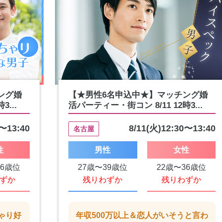
ング婚
【★男性6名申込中★】マッチング婚
...
活パーティー・街コン 8/11 12時3...
0〜13:40
8/11(火)12:30〜13:40
名古屋
性
男性
女性
36歳位
27歳〜39歳位
22歳〜36歳位
ずか
残りわずか
残りわずか
ゃり好
年収500万以上＆恋人がいそうと言わ