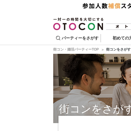
パーティーをさがす
初めての
街コン・婚活パーティーTOP
街コンをさがす
街コンをさが