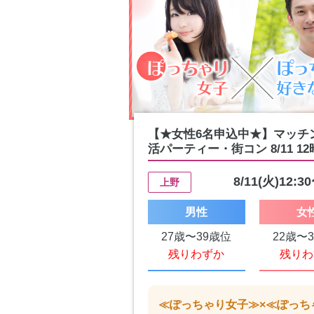
【★女性6名申込中★】マッチ
活パーティー・街コン 8/11 12時3
8/11(火)12:3
上野
男性
女
27歳〜39歳位
22歳〜
残りわずか
残りわ
≪ぽっちゃり女子≫×≪ぽっち