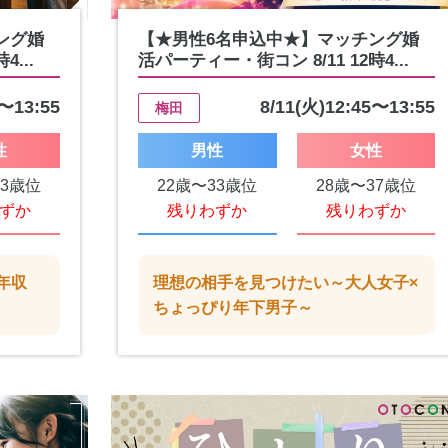
ング婚
【★男性6名申込中★】マッチング婚
...
活パーティー・街コン 8/11 12時4...
5〜13:55
8/11(火)12:45〜13:55
梅田
性
男性
女性
43歳位
22歳〜33歳位
28歳〜37歳位
ずか
残りわずか
残りわずか
年収
理想の相手を見つけたい～大人女子×
ちょっぴり年下男子～