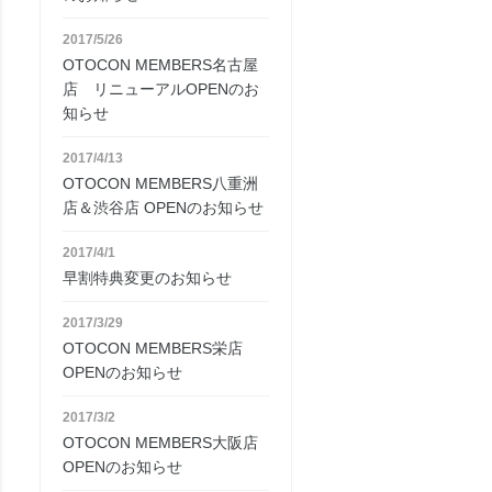
2017/5/26
OTOCON MEMBERS名古屋
店 リニューアルOPENのお
知らせ
2017/4/13
OTOCON MEMBERS八重洲
店＆渋谷店 OPENのお知らせ
2017/4/1
早割特典変更のお知らせ
2017/3/29
OTOCON MEMBERS栄店
OPENのお知らせ
2017/3/2
OTOCON MEMBERS大阪店
OPENのお知らせ