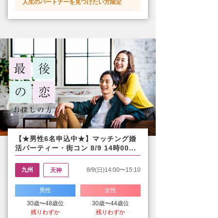
人生のパートナーを見つけたい方限定
【★男性6名申込中★】マッチング婚
活パーティー・街コン 8/9 14時00...
九州
8/9(日)14:00〜15:10
天神
男性
女性
30歳〜48歳位
30歳〜44歳位
残りわずか
残りわずか