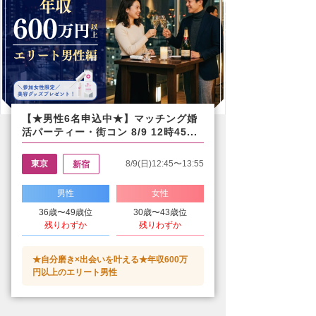
【★男性6名申込中★】マッチング婚
活パーティー・街コン 8/9 12時45...
東京
8/9(日)12:45〜13:55
新宿
男性
女性
36歳〜49歳位
30歳〜43歳位
残りわずか
残りわずか
★自分磨き×出会いを叶える★年収600万
円以上のエリート男性