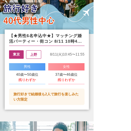
【★男性6名申込中★】マッチング婚
活パーティー・街コン 8/11 10時4...
東京
8/11(火)10:45〜11:55
上野
男性
女性
40歳〜50歳位
37歳〜46歳位
残りわずか
残りわずか
旅行好きで結婚後も2人で旅行を楽しみた
い方限定