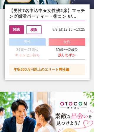
【男性7名申込中★女性残2席】マッチ
ング婚活パーティー・街コン 8/...
関東
8/9(日)12:15〜13:25
横浜
男性
女性
34歳〜47歳位
30歳〜42歳位
キャンセル待ち
残りわずか
年収600万円以上のエリート男性編