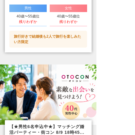
男性
女性
40歳〜55歳位
40歳〜55歳位
残りわずか
残りわずか
旅行好きで結婚後も2人で旅行を楽しみた
い方限定
【★男性6名申込中★】マッチング婚
活パーティー・街コン 8/9 18時45...