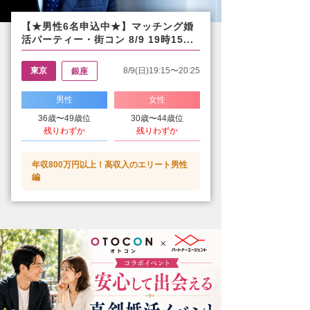
【★男性6名申込中★】マッチング婚
活パーティー・街コン 8/9 19時15...
東京
8/9(日)19:15〜20:25
銀座
男性
女性
36歳〜49歳位
30歳〜44歳位
残りわずか
残りわずか
年収800万円以上！高収入のエリート男性
編