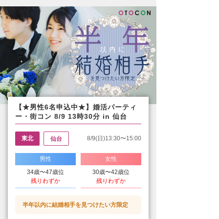
【★男性6名申込中★】婚活パーティ
ー・街コン 8/9 13時30分 in 仙台
東北
8/9(日)13:30〜15:00
仙台
男性
女性
34歳〜47歳位
30歳〜42歳位
残りわずか
残りわずか
半年以内に結婚相手を見つけたい方限定