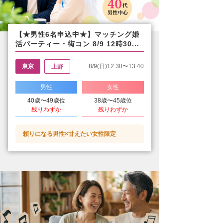
【★男性6名申込中★】マッチング婚
活パーティー・街コン 8/9 12時30...
東京
8/9(日)12:30〜13:40
上野
男性
女性
40歳〜49歳位
38歳〜45歳位
残りわずか
残りわずか
頼りになる男性×甘えたい女性限定