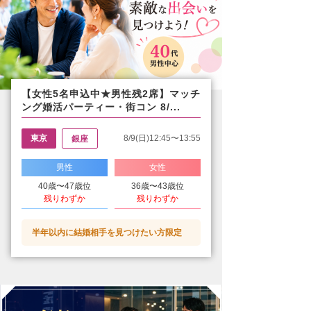
【女性5名申込中★男性残2席】マッチ
ング婚活パーティー・街コン 8/...
東京
8/9(日)12:45〜13:55
銀座
男性
女性
40歳〜47歳位
36歳〜43歳位
残りわずか
残りわずか
半年以内に結婚相手を見つけたい方限定