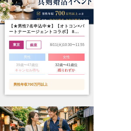
【★男性7名申込中★】【オトコン×パ
ートナーエージェントコラボ】 8...
東京
8/11(火)10:30〜11:55
銀座
男性
女性
39歳〜47歳位
32歳〜41歳位
キャンセル待ち
残りわずか
男性年収700万円以上