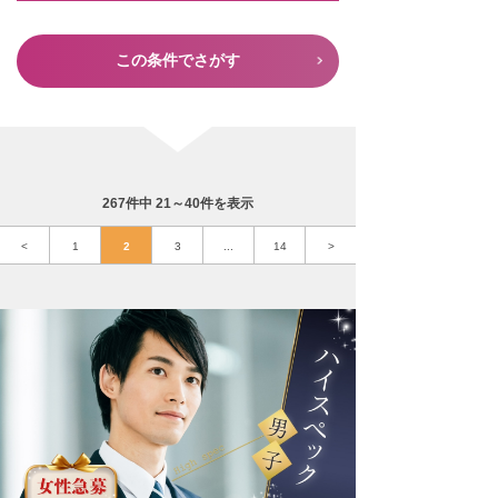
この条件でさがす
267件中 21～40件を表示
<
1
2
3
...
14
>