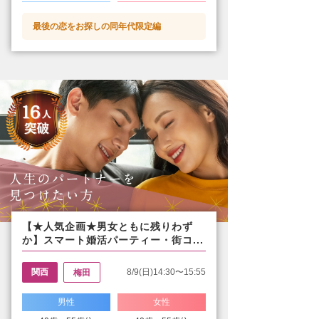
最後の恋をお探しの同年代限定編
【★人気企画★男女ともに残りわず
か】スマート婚活パーティー・街コ...
関西
8/9(日)14:30〜15:55
梅田
男性
女性