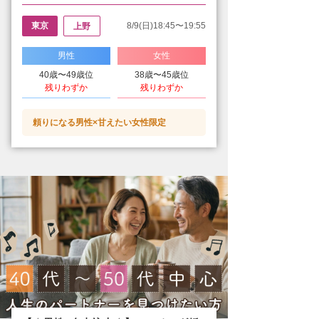
東京
8/9(日)18:45〜19:55
上野
男性
女性
40歳〜49歳位
38歳〜45歳位
残りわずか
残りわずか
頼りになる男性×甘えたい女性限定