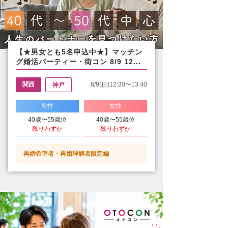
【★男女とも5名申込中★】マッチン
グ婚活パーティー・街コン 8/9 12...
関西
8/9(日)12:30〜13:40
神戸
男性
女性
40歳〜55歳位
40歳〜55歳位
残りわずか
残りわずか
再婚希望者・再婚理解者限定編