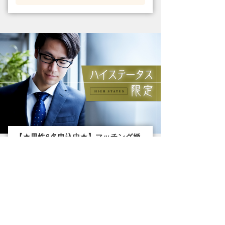
【★男性6名申込中★】マッチング婚
活パーティー・街コン 8/11 12時4...
東京
8/11(火)12:45〜13:55
銀座
男性
女性
36歳〜49歳位
30歳〜44歳位
残りわずか
残りわずか