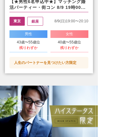
【★男性6名申込中★】マッチング婚
活パーティー・街コン 8/9 19時00...
東京
8/9(日)19:00〜20:10
銀座
男性
女性
43歳〜55歳位
40歳〜55歳位
残りわずか
残りわずか
人生のパートナーを見つけたい方限定