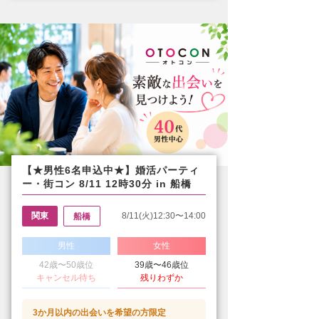
【★男性6名申込中★】婚活パーティ
ー・街コン 8/11 12時30分 in 船橋
関東
8/11(火)12:30〜14:00
船橋
男性
女性
42歳〜50歳位
39歳〜46歳位
キャンセル待ち
残りわずか
3か月以内の出会いを希望の方限定