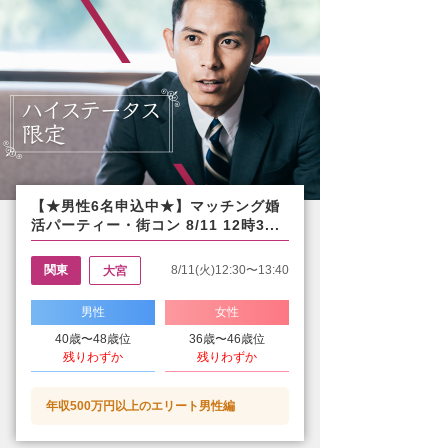
【★男性6名申込中★】マッチング婚
活パーティー・街コン 8/11 12時3...
関東
8/11(火)12:30〜13:40
大宮
男性
女性
40歳〜48歳位
36歳〜46歳位
残りわずか
残りわずか
年収500万円以上のエリート男性編