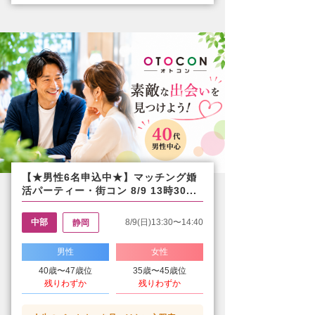
【★男性6名申込中★】マッチング婚
活パーティー・街コン 8/9 13時30...
中部
8/9(日)13:30〜14:40
静岡
男性
女性
40歳〜47歳位
35歳〜45歳位
残りわずか
残りわずか