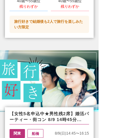
40歳〜55歳位
40歳〜55歳位
残りわずか
残りわずか
旅行好きで結婚後も2人で旅行を楽しみた
い方限定
【女性5名申込中★男性残2席】婚活パ
ーティー・街コン 8/9 14時45分...
関東
8/9(日)14:45〜16:15
船橋