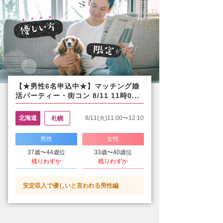
【★男性6名申込中★】マッチング婚
活パーティー・街コン 8/11 11時0...
北海道
8/11(火)11:00〜12:10
札幌
男性
女性
37歳〜44歳位
33歳〜40歳位
残りわずか
残りわずか
安定収入で優しいと言われる男性編