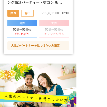
ング婚活パーティー・街コン 8/...
関西
8/11(火)11:00〜12:10
梅田
男性
女性
50歳〜59歳位
50歳〜59歳位
残りわずか
キャンセル待ち
人生のパートナーを見つけたい方限定