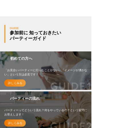
GUIDE
参加前に 知っておきたい
パーティーガイド
初めての方へ
「お見合いパーティーに行ったことがない」「イメージが湧かな
い」という方は必見です！
詳しくみる
パーティーの流れ
パーティーってどういう流れ？何をやっているの？という疑問に
お答えします！
詳しくみる