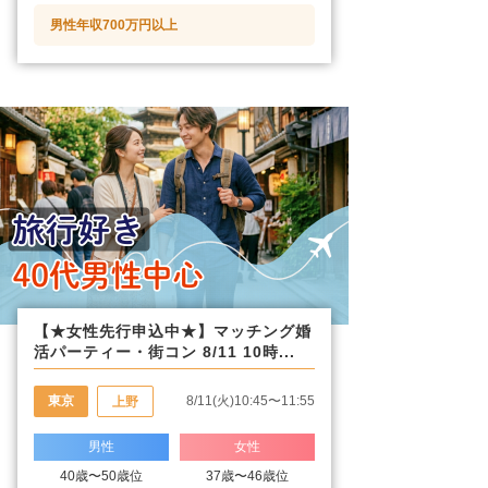
男性年収700万円以上
【★女性先行申込中★】マッチング婚
活パーティー・街コン 8/11 10時...
東京
8/11(火)10:45〜11:55
上野
男性
女性
40歳〜50歳位
37歳〜46歳位