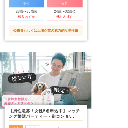
男性
女性
28歳〜35歳位
24歳〜32歳位
残りわずか
残りわずか
公務員もしくは上場企業の魅力的な男性編
【男性急募！女性5名申込中】マッチ
ング婚活パーティー・街コン 8/...